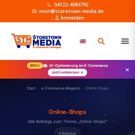
04122-4084792
moin@storetown-media.de
|
Anmelden
NEU
KI-Optimierung im E-Commerce
×
Jetzt entdecken →
Start
e-Commerce Magazin
Online-Shops
🏷️
Online-Shops
Alle Beiträge zum Thema „Online-Shops"
6 Beiträge