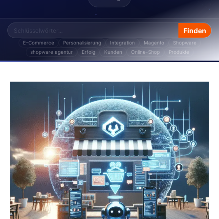
E-Commerce
Personalisierung
Integration
Magento
Shopware
shopware agentur
Erfolg
Kunden
Online-Shop
Produkte
Das Thema „Online-Shops" von Storetown Media ent