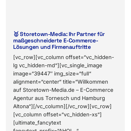
🥇 Storetown-Media: Ihr Partner für
maßgeschneiderte E-Commerce-
Lösungen und Firmenauftritte
[vc_row][vc_column offset=“vc_hidden-
lg vc_hidden-md“][vc_single_image
image=“39447″ img_size=“full“
alignment=“center“ title=“Willkommen
auf Storetown-Media.de – E-Commerce
Agentur aus Tornesch und Hamburg
Altona“][/vc_column][/vc_row][vc_row]
[vc_column offset=“vc_hidden-xs“]
[ultimate_fancytext
fancytext_prefix=“AHOI…“