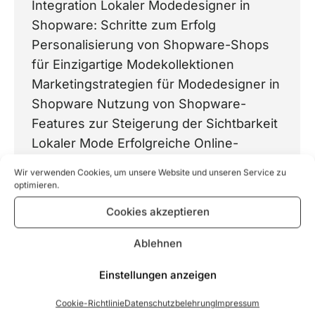
Integration Lokaler Modedesigner in
Shopware: Schritte zum Erfolg
Personalisierung von Shopware-Shops
für Einzigartige Modekollektionen
Marketingstrategien für Modedesigner in
Shopware Nutzung von Shopware-
Features zur Steigerung der Sichtbarkeit
Lokaler Mode Erfolgreiche Online-
Verkaufstipps für Modedesigner in
Wir verwenden Cookies, um unsere Website und unseren Service zu
Rissen mit Shopware Fazit „Shopware:
optimieren.
Verbindet Rissener Modedesigner mit
Cookies akzeptieren
der Welt – Einzigartige Kollektionen,
persönliche Online-Shops, globale
Ablehnen
Reichweite.“ Shopware ist eine flexible…
Einstellungen anzeigen
Cookie-Richtlinie
Datenschutzbelehrung
Impressum