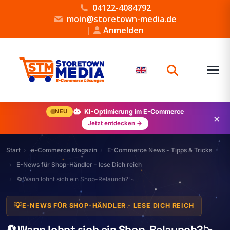
04122-4084792
moin@storetown-media.de
|
Anmelden
NEU
KI-Optimierung im E-Commerce
×
Jetzt entdecken →
Start
e-Commerce Magazin
E-Commerce News - Tipps & Tricks
E-News für Shop-Händler - lese Dich reich
🔄Wann lohnt sich ein Shop-Relaunch?📉
💡
E-NEWS FÜR SHOP-HÄNDLER - LESE DICH REICH
🔄Wann lohnt sich ein Shop-Relaunch?📉