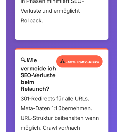
in Phasen minimiert SEO-
Verluste und ermöglicht
Rollback.
Wie
🔍
⚠️
-40% Traffic-Risiko
vermeide ich
SEO-Verluste
beim
Relaunch?
301-Redirects für alle URLs.
Meta-Daten 1:1 übernehmen.
URL-Struktur beibehalten wenn
möglich. Crawl vor/nach