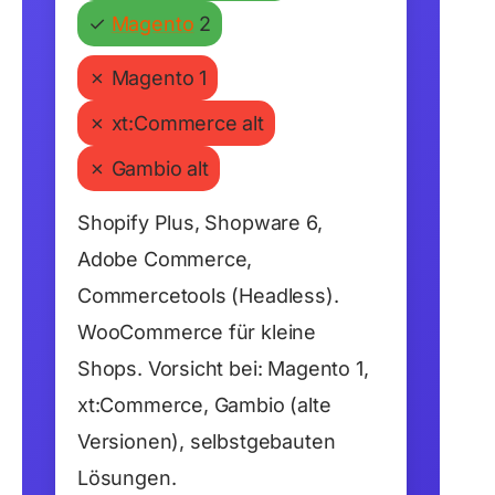
✓
Magento
2
✗
Magento 1
✗
xt:Commerce alt
✗
Gambio alt
Shopify Plus, Shopware 6,
Adobe Commerce,
Commercetools (Headless).
WooCommerce für kleine
Shops. Vorsicht bei: Magento 1,
xt:Commerce, Gambio (alte
Versionen), selbstgebauten
Lösungen.