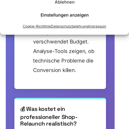
Ablehnen
Prüfe aber zuerst: Liegt es
am Shop oder am Markt?
Einstellungen anzeigen
Ein Relaunch bei reinen
Cookie-Richtlinie
Datenschutzbelehrung
Impressum
Marktproblemen
verschwendet Budget.
Analyse-Tools zeigen, ob
technische Probleme die
Conversion killen.
Was kostet ein
💰
professioneller Shop-
Relaunch realistisch?