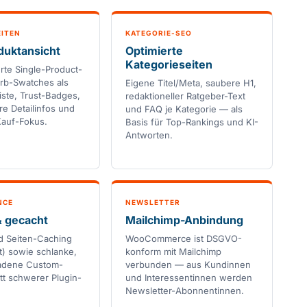
ITEN
KATEGORIE-SEO
duktansicht
Optimierte
Kategorieseiten
rte Single-Product-
arb-Swatches als
Eigene Titel/Meta, saubere H1,
iste, Trust-Badges,
redaktioneller Ratgeber-Text
re Detailinfos und
und FAQ je Kategorie — als
Kauf-Fokus.
Basis für Top-Rankings und KI-
Antworten.
NCE
NEWSLETTER
& gecacht
Mailchimp-Anbindung
d Seiten-Caching
WooCommerce ist DSGVO-
) sowie schlanke,
konform mit Mailchimp
ladene Custom-
verbunden — aus Kundinnen
tt schwerer Plugin-
und Interessentinnen werden
Newsletter-Abonnentinnen.