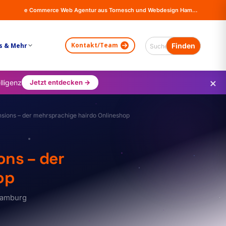
e Commerce Web Agentur aus Tornesch und Webdesign Hamburg - Online Shops, Firma Website Erstellung - Magento - Wordpress - WooCommerce
Kontakt/Team
s & Mehr
×
lligenz
Jetzt entdecken →
ons – der mehrsprachige hairdo Onlineshop
ns – der
op
Hamburg