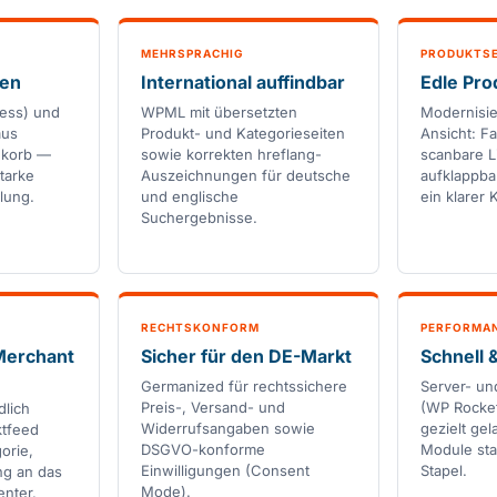
MEHRSPRACHIG
PRODUKTSE
len
International auffindbar
Edle Pro
ress) und
WPML mit übersetzten
Modernisie
aus
Produkt- und Kategorieseiten
Ansicht: F
nkorb —
sowie korrekten hreflang-
scanbare L
tarke
Auszeichnungen für deutsche
aufklappba
lung.
und englische
ein klarer 
Suchergebnisse.
RECHTSKONFORM
PERFORMA
Merchant
Sicher für den DE-Markt
Schnell 
Germanized für rechtssichere
Server- un
Preis-, Versand- und
(WP Rocket
dlich
Widerrufsangaben sowie
gezielt ge
ktfeed
DSGVO-konforme
Module sta
orie,
Einwilligungen (Consent
Stapel.
ng an das
Mode).
nter.