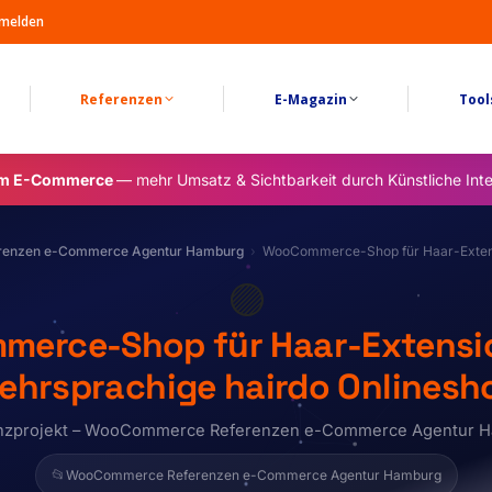
melden
Referenzen
E-Magazin
Tool
im E-Commerce
— mehr Umsatz & Sichtbarkeit durch Künstliche Inte
enzen e-Commerce Agentur Hamburg
WooCommerce-Shop für Haar-Extensi
🟣
erce-Shop für Haar-Extensio
ehrsprachige hairdo Onlinesh
nzprojekt – WooCommerce Referenzen e-Commerce Agentur 
📂
WooCommerce Referenzen e-Commerce Agentur Hamburg