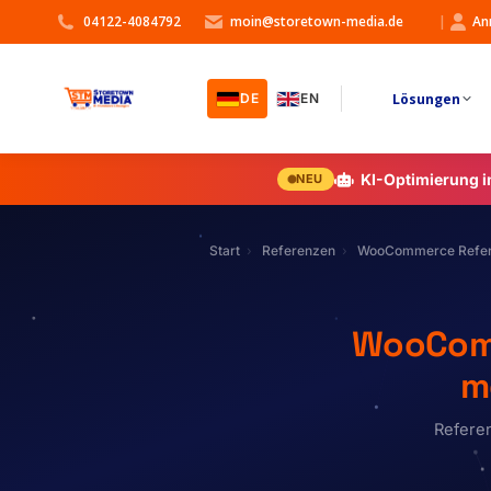
04122-4084792
moin@storetown-media.de
|
An
Lösungen
DE
EN
KI-Optimierung 
NEU
Start
Referenzen
WooCommerce Refer
WooComm
m
Refere