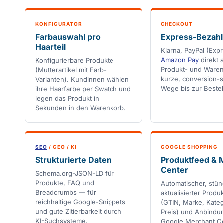
KONFIGURATOR
CHECKOUT
Farbauswahl pro
Express-Bezah
Haarteil
Klarna, PayPal (Exp
Amazon Pay
direkt 
Konfigurierbare Produkte
Produkt- und Ware
(Mutterartikel mit Farb-
kurze, conversion-s
Varianten). Kundinnen wählen
Wege bis zur Bestel
ihre Haarfarbe per Swatch und
legen das Produkt in
Sekunden in den Warenkorb.
SEO
/ GEO / KI
GOOGLE SHOPPING
Strukturierte Daten
Produktfeed & 
Center
Schema.org-JSON-LD für
Produkte, FAQ und
Automatischer, stün
Breadcrumbs — für
aktualisierter Produ
reichhaltige Google-Snippets
(GTIN, Marke, Kateg
und gute Zitierbarkeit durch
Preis) und Anbindu
KI-Suchsysteme.
Google Merchant Ce