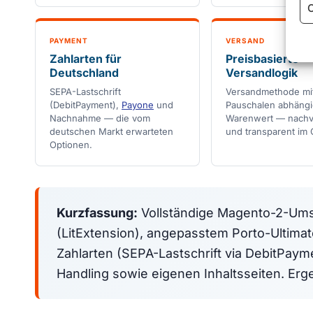
C
PAYMENT
VERSAND
Zahlarten für
Preisbasierte
Deutschland
Versandlogik
SEPA-Lastschrift
Versandmethode mi
(DebitPayment),
Payone
und
Pauschalen abhäng
Nachnahme — die vom
Warenwert — nachvo
deutschen Markt erwarteten
und transparent im
Optionen.
Kurzfassung:
Vollständige Magento-2-Ums
(LitExtension), angepasstem Porto-Ultima
Zahlarten (SEPA-Lastschrift via DebitPaym
Handling sowie eigenen Inhaltsseiten. Erge