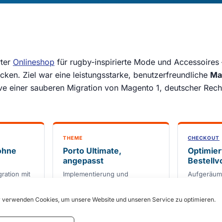
rter
Onlineshop
für rugby-inspirierte Mode und Accessoires 
cken. Ziel war eine leistungsstarke, benutzerfreundliche
Ma
ive einer sauberen Migration von Magento 1, deutscher Rec
THEME
CHECKOUT
ohne
Porto Ultimate,
Optimier
angepasst
Bestellv
ration mit
Implementierung und
Aufgeräumt
Individualisierung des Porto-
eingebund
minimaler
Responsive-Themes für ein
Widerrufs
 verwenden Cookies, um unsere Website und unseren Service zu optimieren.
ansprechendes Erlebnis auf
weniger Re
allen Geräten.
Bestellung