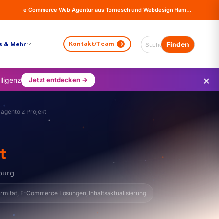
e Commerce Web Agentur aus Tornesch und Webdesign Hamburg - Online Shops, Firma Website Erstellung - Magento - Wordpress - WooCommerce
Kontakt/Team
s & Mehr
×
lligenz
Jetzt entdecken →
agento 2 Projekt
t
burg
ormität, E-Commerce Lösungen, Inhaltsaktualisierung