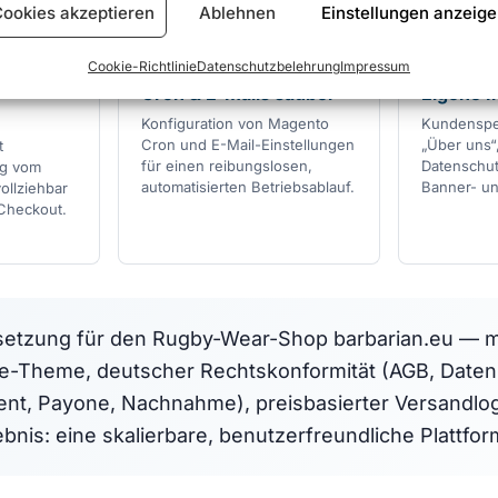
ookies akzeptieren
Ablehnen
Einstellungen anzeig
Cookie-Richtlinie
Datenschutzbelehrung
Impressum
BETRIEB
INHALTE
Cron & E-Mails sauber
Eigene I
Konfiguration von Magento
Kundenspez
Cron und E-Mail-Einstellungen
„Über uns“
t
für einen reibungslosen,
Datenschut
ig vom
automatisierten Betriebsablauf.
Banner- un
llziehbar
 Checkout.
etzung für den Rugby-Wear-Shop barbarian.eu — mi
te-Theme, deutscher Rechtskonformität (AGB, Date
ent, Payone, Nachnahme), preisbasierter Versandlog
bnis: eine skalierbare, benutzerfreundliche Plattfor