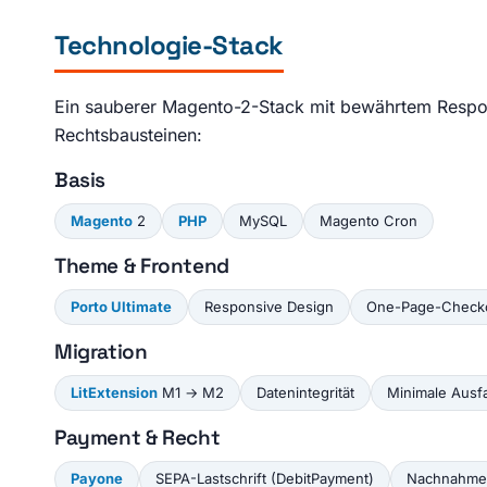
Technologie-Stack
Ein sauberer Magento-2-Stack mit bewährtem Respon
Rechtsbausteinen:
Basis
Magento
2
PHP
MySQL
Magento Cron
Theme & Frontend
Porto Ultimate
Responsive Design
One-Page-Check
Migration
LitExtension
M1 → M2
Datenintegrität
Minimale Ausfa
Payment & Recht
Payone
SEPA-Lastschrift (DebitPayment)
Nachnahme