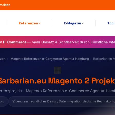
melden
Referenzen
E-Magazin
Tool
im E-Commerce
— mehr Umsatz & Sichtbarkeit durch Künstliche Inte
nzen
Magento Referenzen e-Commerce Agentur Hamburg
Barbarian.eu M
🟧
Barbarian.eu Magento 2 Projek
erenzprojekt – Magento Referenzen e-Commerce Agentur Ham
urg
🛠️
benutzerfreundliches Design, Datenmigration, deutsche Rechtskonf