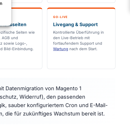
en
GO-LIVE
nhaltsseiten
Livegang & Support
ifische Seiten wie
Kontrollierte Überführung in
, AGB und
den Live-Betrieb mit
z sowie Logo-,
fortlaufendem Support und
d Bild-Einbindung.
Wartung
nach dem Start.
t Datenmigration von Magento 1
nschutz, Widerruf), den passenden
ik, sauber konfiguriertem Cron und E-Mail-
m, die für zukünftiges Wachstum bereit ist.