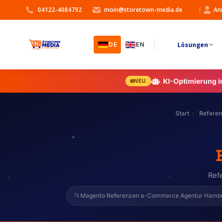
04122-4084792
moin@storetown-media.de
|
An
Lösungen
DE
EN
KI-Optimierung 
NEU
Start
Refere
Ref
📂
Magento Referenzen e-Commerce Agentur Hamb