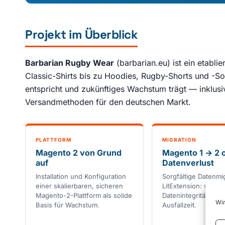
Projekt im Überblick
Barbarian Rugby Wear
(barbarian.eu) ist ein etablie
Classic-Shirts bis zu Hoodies, Rugby-Shorts und -So
entspricht und zukünftiges Wachstum trägt — inklus
Versandmethoden für den deutschen Markt.
PLATTFORM
MIGRATION
Magento 2 von Grund
Magento 1 → 2 
auf
Datenverlust
Installation und Konfiguration
Sorgfältige Datenmig
einer skalierbaren, sicheren
LitExtension: volle
Magento-2-Plattform als solide
Datenintegrität bei 
Wir
Basis für Wachstum.
Ausfallzeit.