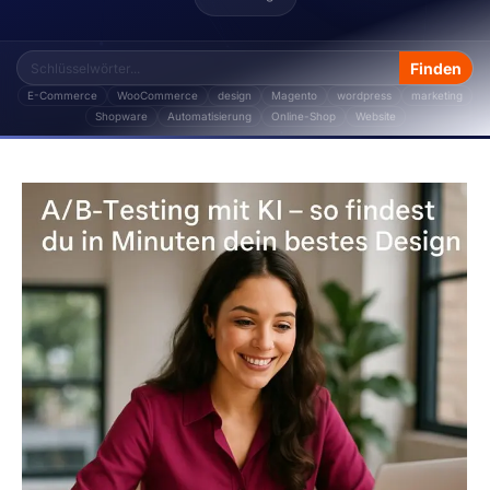
E-Commerce
WooCommerce
design
Magento
wordpress
marketing
Shopware
Automatisierung
Online-Shop
Website
Das Thema „Integration" von Storetown Media enthä