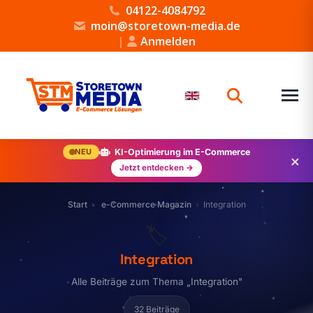
04122-4084792
moin@storetown-media.de
|
Anmelden
NEU
KI-Optimierung im E-Commerce
×
Jetzt entdecken →
Start
e-Commerce Magazin
Integration
🏷️
Integration
Alle Beiträge zum Thema „Integration"
32 Beiträge