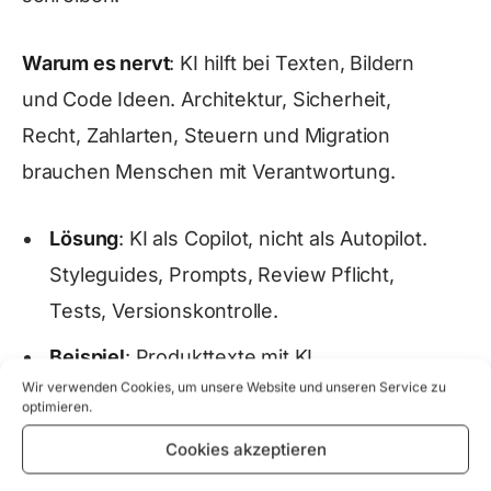
Warum es nervt
: KI hilft bei Texten, Bildern
und Code Ideen. Architektur, Sicherheit,
Recht, Zahlarten, Steuern und Migration
brauchen Menschen mit Verantwortung.
Lösung
: KI als Copilot, nicht als Autopilot.
Styleguides, Prompts, Review Pflicht,
Tests, Versionskontrolle.
Beispiel
: Produkttexte mit KI
Wir verwenden Cookies, um unsere Website und unseren Service zu
vorformulieren, dann Fakten prüfen, Ton
optimieren.
anpassen, interne Links setzen.
Cookies akzeptieren
Mini Playbook
: Prompt Vorlagen, Do und