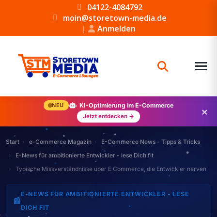
04122-4084792
moin@storetown-media.de
|
Anmelden
NEU
KI-Optimierung im E-Commerce
×
Jetzt entdecken →
Start
e-Commerce Magazin
E-Commerce News - Tipps & Tricks
E-News für ambitionierte Entwickler - lese Dich fit
Typische Missverständnisse über E Commerce, die Entwickler nerven
E-NEWS FÜR AMBITIONIERTE ENTWICKLER - LESE
📰
DICH FIT