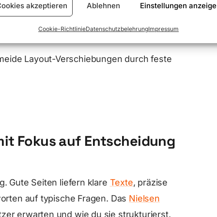
enutzten Code. Lade Skripte asynchron.
ookies akzeptieren
Ablehnen
Einstellungen anzeig
e HTTP/2 oder HTTP/3. Setze Caching sauber
Cookie-Richtlinie
Datenschutzbelehrung
Impressum
ermeide Layout-Verschiebungen durch feste
mit Fokus auf Entscheidung
. Gute Seiten liefern klare
Texte
, präzise
worten auf typische Fragen. Das
Nielsen
er erwarten und wie du sie strukturierst.