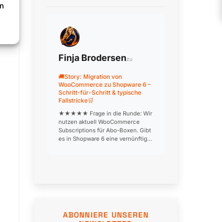
en
Kundensegmente. Nach
professioneller Einrichtung läuft j…
Finja Brodersen
zu
🚚Story: Migration von
WooCommerce zu Shopware 6 –
Schritt-für-Schritt & typische
Fallstricke🛒
★★★★★ Frage in die Runde: Wir
nutzen aktuell WooCommerce
Subscriptions für Abo-Boxen. Gibt
es in Shopware 6 eine vernünftige
Alternative? Das ist unser größter
Blocker für die Migration… 👍 0 ❤️
0 😂 0 😮 0 😢 0 🎉 0
ABONNIERE UNSEREN