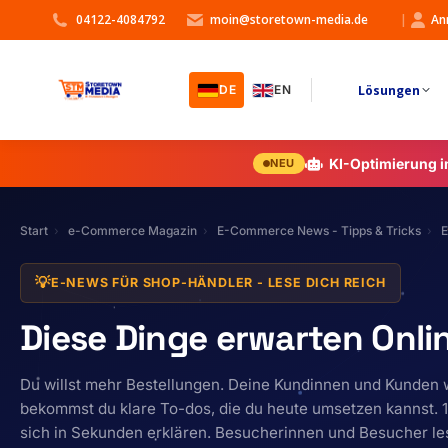
04122-4084792
moin@storetown-media.de
|
An
Lösungen
DE
EN
KI-Optimierung 
NEU
Start
e-Commerce Magazin
E-Commerce News - Tipps & Tricks
E
💡
E-NEWS FÜR SHOP-HÄNDLER - LESE DICH REICH
Diese Dinge erwarten Onli
Du willst mehr Bestellungen. Deine Kundinnen und Kunden w
bekommst du klare To-dos, die du heute umsetzen kannst. 1
sich in Sekunden erklären. Besucherinnen und Besucher les