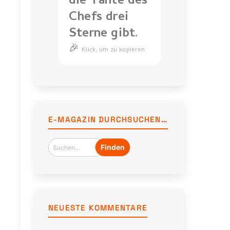
die Tante des
Chefs drei
Sterne gibt.
🎉
Bewertungen
Klick, um zu kopieren
sind
Gold,
bis
die
Tante
E-MAGAZIN DURCHSUCHEN…
des
Chefs
drei
Sterne
gibt.
NEUESTE KOMMENTARE