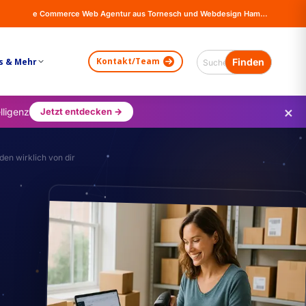
e Commerce Web Agentur aus Tornesch und Webdesign Hamburg - Online Shops, Firma Website Erstellung - Magento - Wordpress - WooCommerce
Kontakt/Team
s & Mehr
×
lligenz
Jetzt entdecken →
en wirklich von dir