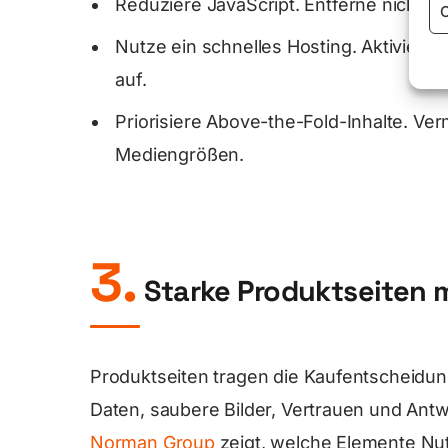
Reduziere JavaScript. Entferne nicht g
C
Nutze ein schnelles Hosting. Aktivier
auf.
Priorisiere Above-the-Fold-Inhalte. V
Mediengrößen.
3.
Starke Produktseiten 
Produktseiten tragen die Kaufentscheidung
Daten, saubere Bilder, Vertrauen und Ant
Norman Group
zeigt, welche Elemente Nutz