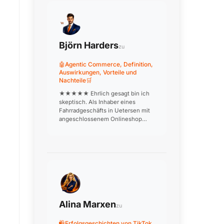
Björn Harders
zu
🤖Agentic Commerce, Definition,
Auswirkungen, Vorteile und
Nachteile🛒
★★★★★ Ehrlich gesagt bin ich
skeptisch. Als Inhaber eines
Fahrradgeschäfts in Uetersen mit
angeschlossenem Onlineshop
frage ich mich, wie ein KI-Agent
den Kunden dabei beraten soll,
welches Rad zu welchem
Einsatzzweck passt. Beratung ist
unser USP! W…
Alina Marxen
zu
🛍️Erfolgsgeschichten von TikTok