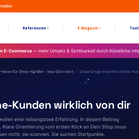
melden
Referenzen
E-Magazin
Tool
im E-Commerce
— mehr Umsatz & Sichtbarkeit durch Künstliche Inte
-News für Shop-Händler - lese Dich reich
Diese Dinge erwarten Online-Kund
ne-Kunden wirklich von dir
ollen eine reibungslose Erfahrung. In diesem Beitrag
. Klare Orientierung vom ersten Klick an Dein Shop muss
en nicht, sie scannen. Sie suchen Startpunkte,