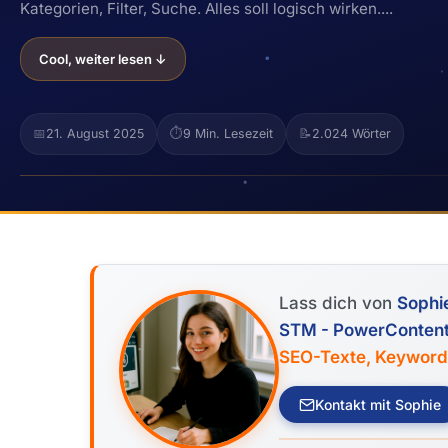
Kategorien, Filter, Suche. Alles soll logisch wirken....
Cool, weiter lesen ↓
📅
21. August 2025
⏱️
9 Min. Lesezeit
📝
2.024 Wörter
Lass dich von
Sophi
STM - PowerConten
SEO-Texte, Keywor
Kontakt mit Sophie