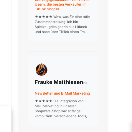
Usern, die besten Verkäufer im
TikTok Shop📲
★★★★★ Wow, was für eine tolle
Zusammenstellung! Ich bin
Spielzeugdesignerin aus Lübeck
und habe über TikTok einen Traum
verwirklicht: Meine
handgefertigten Holzspielzeuge
werden jetzt deutschlandweit
verkauft. Die Produktionsvideos, in
denen ich aus…
Frauke Matthiesen
zu
Newsletter und E-Mail Marketing
★★★★★ Die Integration von E-
Mail-Marketing in unseren
Shopware-Shop war anfangs
kompliziert. Verschiedene Tools,
die nicht richtig miteinander
kommunizieren, doppelte
Datenpflege, inkonsistente