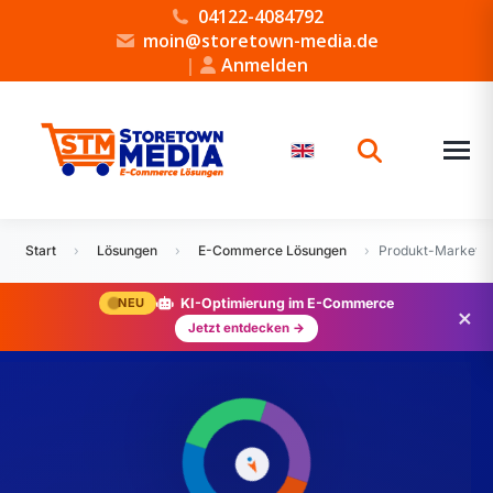
04122-4084792
moin@storetown-media.de
|
Anmelden
Start
›
Lösungen
›
E-Commerce Lösungen
›
Produkt-Marketin
NEU
KI-Optimierung im E-Commerce
×
Jetzt entdecken →