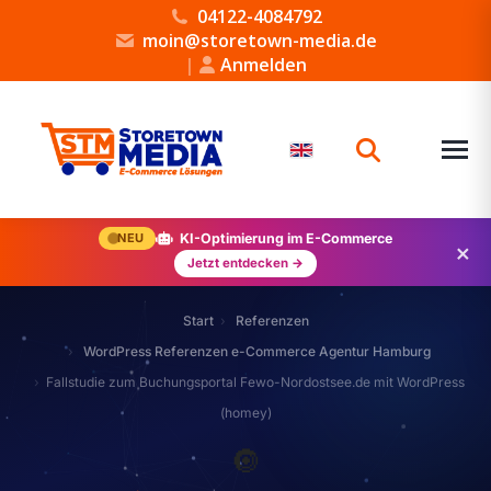
04122-4084792
moin@storetown-media.de
|
Anmelden
NEU
KI-Optimierung im E-Commerce
×
Jetzt entdecken →
Start
Referenzen
WordPress Referenzen e-Commerce Agentur Hamburg
Fallstudie zum Buchungsportal Fewo-Nordostsee.de mit WordPress
(homey)
🔘