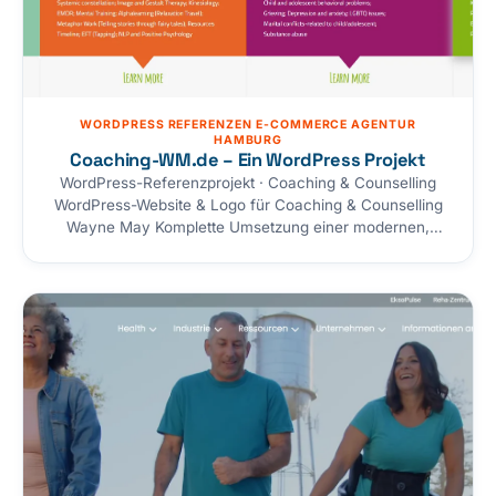
WORDPRESS REFERENZEN E-COMMERCE AGENTUR
HAMBURG
Coaching-WM.de – Ein WordPress Projekt
WordPress-Referenzprojekt · Coaching & Counselling
WordPress-Website & Logo für Coaching & Counselling
Wayne May Komplette Umsetzung einer modernen,
benutzerfreundlichen und SEO-optimierten WordPress-
Website für coaching-wm.de — den Coaching- und
Counselling-Auftritt von Wayne May aus Tornesch
(Coaching für Kinder, Familien und Lehrkräfte). Von
Installation, individuellem Design und eigenem Logo
über eine mehrsprachige Umsetzung mit WPML und
saubere…