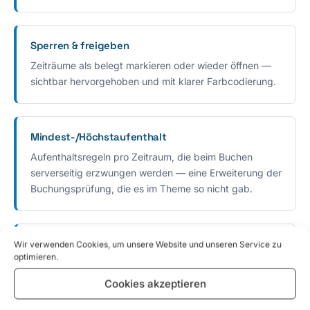
Sperren & freigeben
Zeiträume als belegt markieren oder wieder öffnen —
sichtbar hervorgehoben und mit klarer Farbcodierung.
Mindest-/Höchstaufenthalt
Aufenthaltsregeln pro Zeitraum, die beim Buchen
serverseitig erzwungen werden — eine Erweiterung der
Buchungsprüfung, die es im Theme so nicht gab.
Jahresübersicht & Vergangenheitsschutz
Wir verwenden Cookies, um unsere Website und unseren Service zu
optimieren.
Zwölf Monate auf einen Blick, Sprung zu jedem Monat
— vergangene Tage sind gesperrt und lassen sich
Cookies akzeptieren
nicht mehr bearbeiten.