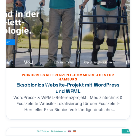
WORDPRESS REFERENZEN E-COMMERCE AGENTUR
HAMBURG
Eksobionics Website-Projekt mit WordPress
und WPML
WordPress- & WPML-Referenzprojekt · Medizintechnik &
Exoskelette Website-Lokalisierung für den Exoskelett-
Hersteller Ekso Bionics Vollständige deutsche
Lokalisierung der Website von Ekso Bionics — einem
führenden Anbieter von Exoskelett-Technologien, die
Menschen mit körperlichen Einschränkungen mehr
Mobilität und Unabhängigkeit geben. Storetown-Media