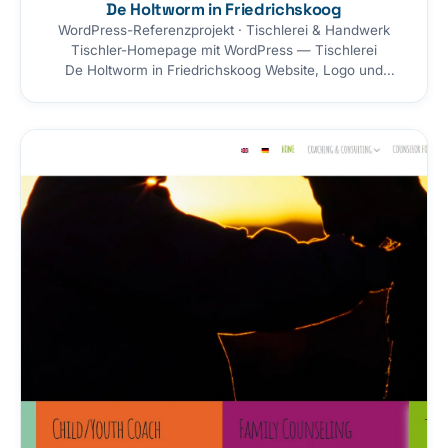
De Holtworm in Friedrichskoog
WordPress-Referenzprojekt · Tischlerei & Handwerk
Tischler-Homepage mit WordPress — Tischlerei
De Holtworm in Friedrichskoog Website, Logo und
laufende Betreuung für einen Tischler-Meisterbetrieb an
der Nordseeküste: eine nicht typische Handwerker-
Website im warmen Holzdesign — von uns gestaltet und
2026 rundum erneuert. Mit einem neuen Leistungs-Band
aus zehn Holz-Karten, nahtlosen Referenz-Galerien mit
Lightbox und Zoom-Lupe, einer rund 10×…