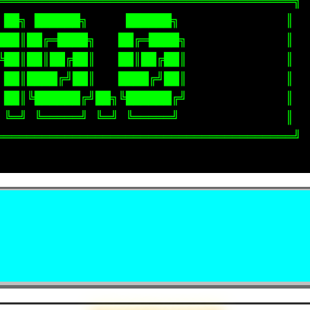
═══════════════════════════════════════╗

 ██╗ ██████╗     ██████╗              ║

███║██╔═████╗   ██╔═████╗             ║

╚██║██║██╔██║   ██║██╔██║             ║

 ██║████╔╝██║   ████╔╝██║             ║

 ██║╚██████╔╝██╗╚██████╔╝             ║

 ╚═╝ ╚═════╝ ╚═╝ ╚═════╝              ║

═══════════════════════════════════════╝

✨
0
⚡⚡⚡ CYBER FEATURES ⚡⚡⚡