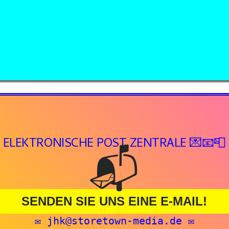
📮
📧💌 ELEKTRONISCHE POST ZENTRAL
1
📬
✨
SENDEN SIE UNS EINE E-MAIL!
✉️
jhk@storetown-media.de
✉️