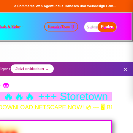
e Commerce Web Agentur aus Tornesch und Webdesign Hamburg - Online Shops, Firma Website Erstellung - Magento - Wordpress - WooCommerce
Tools & Mehr
Kontakt/Team
×
ligenz
Jetzt entdecken →
YBERSPACE! 🔥🔥🔥 +++ S
️ BEST VIEWED WITH 640x480 🖥️ --- ⚡ POWE