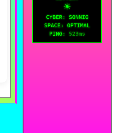
☀️
CYBER: SONNIG
SPACE: OPTIMAL
PING:
523ms
nden
1