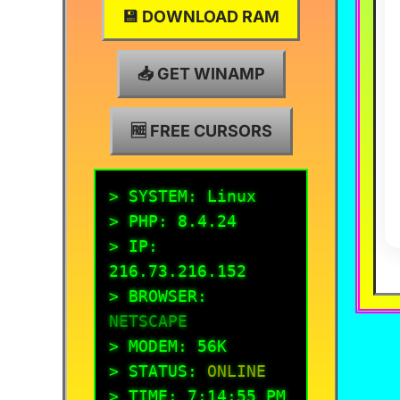
✨
💾 DOWNLOAD RAM
📥 GET WINAMP
✨
🆓 FREE CURSORS
> SYSTEM: Linux
> PHP: 8.4.24
> IP:
216.73.216.152
> BROWSER:
NETSCAPE
> MODEM: 56K
✨
> STATUS:
ONLINE
> TIME:
7:14:56 PM