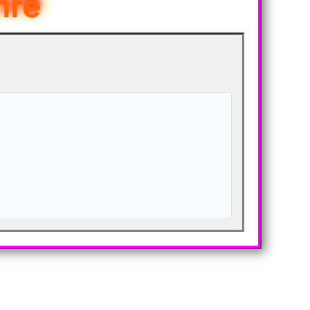
hre
1
1
✨