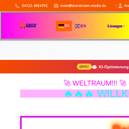
04122-4084792
moin@storetown-media.de
|
An
✨
Lösungen
DE
EN
✨
KI-Optimierun
NEU
🚀 WELTRAUM!!! 🚀 +++ ALIEN
0
✨