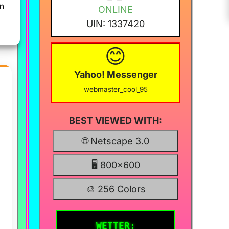
en
ONLINE
UIN: 1337420
😊
1
Yahoo! Messenger
webmaster_cool_95
✨
BEST VIEWED WITH:
🌐
Netscape 3.0
e
🖥️
800x600
✨
m
on
🎨
256 Colors
)
nd
WETTER: