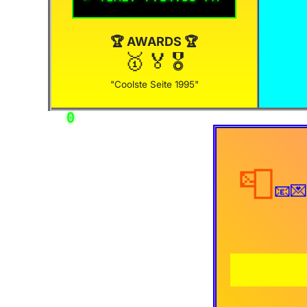
🏆 AWARDS 🏆
🥇
🏅
🎖️
"Coolste Seite 1995"
✨