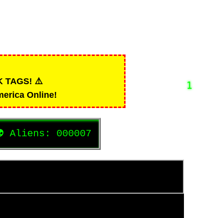
NK TAGS!
⚠️
merica Online!

Aliens:
000007