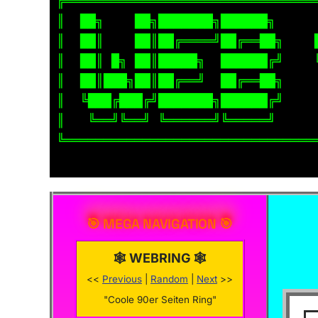
╔════════════════════════════════
║  ██╗    ██╗███████╗██████╗     
║  ██║    ██║██╔════╝██╔══██╗    
║  ██║ █╗ ██║█████╗  ██████╔╝    
║  ██║███╗██║██╔══╝  ██╔══██╗    
║  ╚███╔███╔╝███████╗██████╔╝    
║   ╚══╝╚══╝ ╚══════╝╚═════╝     
╚════════════════════════════════
🎯 MEGA NAVIGATION 🎯
🕸️ WEBRING 🕸️
<<
Previous
|
Random
|
Next
>>
✨
"Coole 90er Seiten Ring"