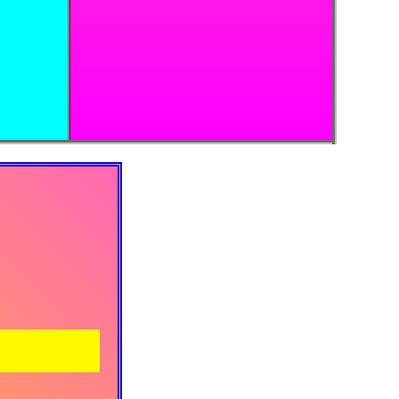
✨
0
E 💌📧📮