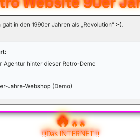
tro Website 90er Ja
 galt in den 1990er Jahren als „Revolution“ :-).
rt:
er Agentur hinter dieser Retro-Demo
0er-Jahre-Webshop (Demo)
🔥
🔥🔥
!!!Das INTERNET!!!