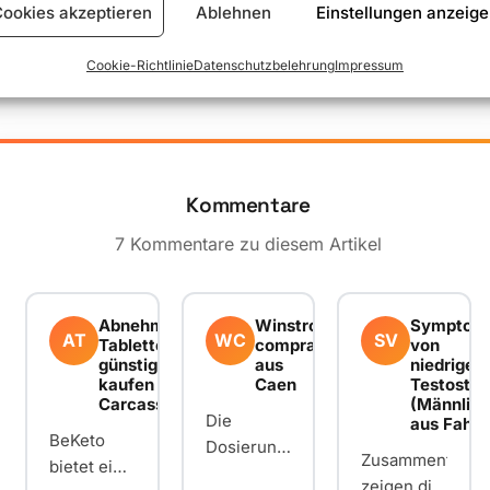
ookies akzeptieren
Ablehnen
Einstellungen anzeig
Einträge: 7
Cookie-Richtlinie
Datenschutzbelehrung
Impressum
Kommentare
1
7 Kommentare zu diesem Artikel
Abnehmen
Winstrol
Symptom
AT
WC
SV
Tabletten
comprar
von
günstig
aus
niedrige
kaufen aus
Caen
Testoster
Carcassonne
(Männlich
Die
aus Fahy
BeKeto
Dosierung
Zusammenfasse
bietet eine
einer
zeigen die