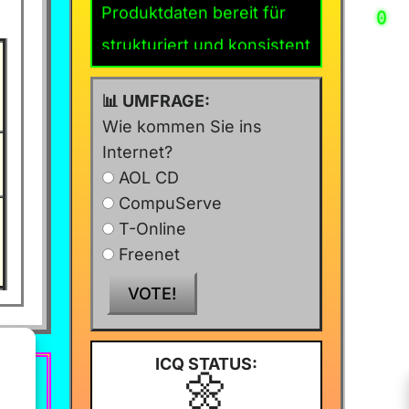
KI-Agenten?🛒
strukturiert und konsistent
einsammeln
sein📦
📊 UMFRAGE:
Wie kommen Sie ins
Internet?
AOL CD
CompuServe
T-Online
✨
Freenet
VOTE!
ICQ STATUS:
🌼