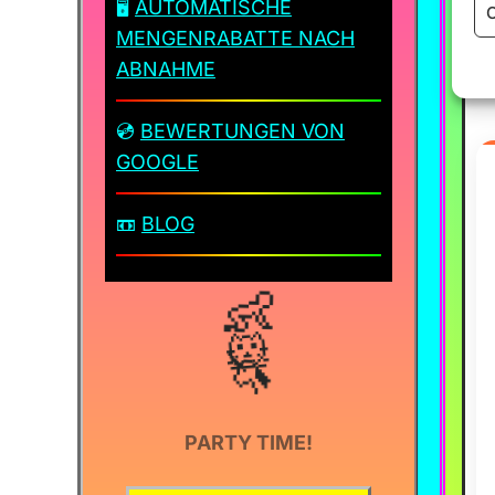
🖥️
AUTOMATISCHE
C
✨
MENGENRABATTE NACH
ABNAHME
💿
BEWERTUNGEN VON
GOOGLE
📼
BLOG
👶
🐹
🦄
1
✨
PARTY TIME!