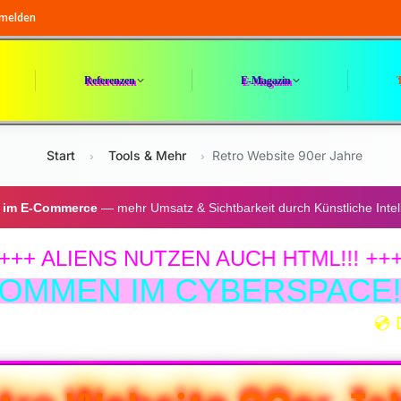
melden
Referenzen
E-Magazin
Start
Tools & Mehr
Retro Website 90er Jahre
›
›
0
g im E-Commerce
— mehr Umsatz & Sichtbarkeit durch Künstliche Intel
✨
S NUTZEN AUCH HTML!!! +++ 👽
🔥🔥🔥 WILLKOMMEN IM C
💿 DOWNLOAD NETSCAPE NOW! 💿 --- 