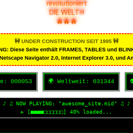
revolutioniert
DIE WELT!!!
🔥🔥🔥
🚧 UNDER CONSTRUCTION SEIT 1995 🚧
: Diese Seite enthält FRAMES, TABLES und BLI
 Netscape Navigator 2.0, Internet Explorer 3.0, und A
✨
te:
000053
🌍
Weltweit:
031346

0
♪ ♫ NOW PLAYING: "awesome_site.mid" ♫ ♪
▶
[■■■■□□□□□□] 40% loaded...