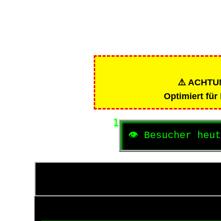
0
✨
⚠️
ACHTUNG
Optimiert für
0
👁️
Besucher heu