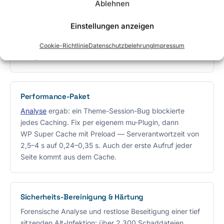
Ablehnen
Contact-Form-7-Formular auf einer Holz-Karte mit Gold-
Fokus und DSGVO-Einwilligung, Vertrauens-Badges
Einstellungen anzeigen
(Meisterbetrieb, 20+ Jahre Erfahrung, regional in
Dithmarschen), großer Anruf-Button und gerahmte
Cookie-Richtlinie
Datenschutzbelehrung
Impressum
Google-Karte.
Performance-Paket
Analyse
ergab: ein Theme-Session-Bug blockierte
jedes Caching. Fix per eigenem mu-Plugin, dann
WP Super Cache mit Preload — Serverantwortzeit von
2,5–4 s auf 0,24–0,35 s. Auch der erste Aufruf jeder
Seite kommt aus dem Cache.
Sicherheits-Bereinigung & Härtung
Forensische Analyse und restlose Beseitigung einer tief
sitzenden Alt-Infektion: über 2.300 Schaddateien