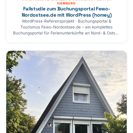
HAMBURG
Fallstudie zum Buchungsportal Fewo-
Nordostsee.de mit WordPress (homey)
WordPress-Referenzprojekt · Buchungsportal &
Tourismus Fewo-Nordostsee.de – ein komplettes
Buchungsportal für Ferienunterkünfte an Nord- & Ostsee
Storetown-Media hat auf Basis von WordPress, dem
Homey-Theme und WooCommerce eine vollständige
Vermietungsplattform entwickelt: Gastgeber legen ihre
Unterkünfte selbst an, verwalten Preise und Belegung
und wickeln Buchungen inklusive Anzahlung, Zahlung
und Rechnung ab. Über 50 maßgeschneiderte
Erweiterungen verwandeln ein…