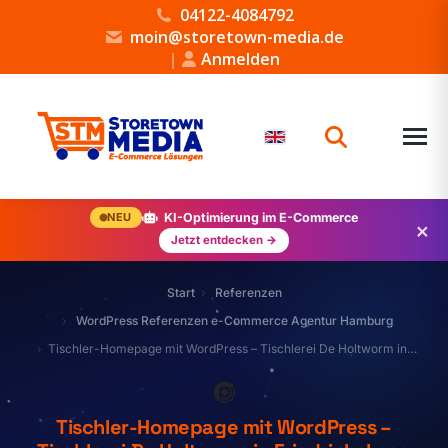
04122-4084792
moin@storetown-media.de
|
Anmelden
NEU
KI-Optimierung im E-Commerce
×
Jetzt entdecken →
Start
Referenzen
WordPress Referenzen e-Commerce Agentur Hamburg
Tischler-Homepage mit WordPress – Tischlerei De Holtworm in…
🔘
Tischler-Homepage mit WordPress –