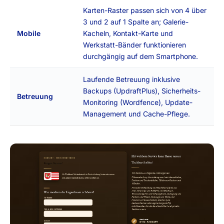
Karten-Raster passen sich von 4 über
3 und 2 auf 1 Spalte an; Galerie-
Mobile
Kacheln, Kontakt-Karte und
Werkstatt-Bänder funktionieren
durchgängig auf dem Smartphone.
Laufende Betreuung inklusive
Backups (UpdraftPlus), Sicherheits-
Betreuung
Monitoring (Wordfence), Update-
Management und Cache-Pflege.