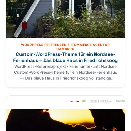
WORDPRESS REFERENZEN E-COMMERCE AGENTUR
HAMBURG
Custom-WordPress-Theme für ein Nordsee-
Ferienhaus – Das blaue Haus in Friedrichskoog
WordPress-Referenzprojekt · Ferienunterkunft Nordsee
Custom-WordPress-Theme für ein Nordsee-Ferienhaus
— Das blaue Haus in Friedrichskoog Vollständige
Eigenentwicklung der Website für ein privat vermietetes
Ferienhaus an der Nordsee: ein maßgeschneidertes
WordPress-Theme ohne Page-Builder und ohne
Framework, mit eigenem Buchungsanfrage-Modul,
Bildergalerie mit Lightbox, Live-Wetter- und Gezeiten-
Widgets (DWD & BSH), vollständiger SEO-/JSON-LD-
Schicht und einer ruhigen, maritimen Designsprache.
Kunde Das…