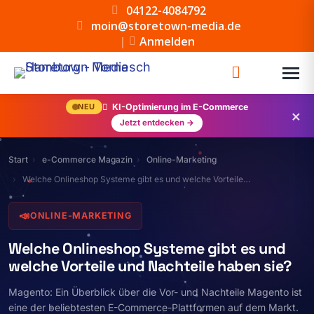
04122-4084792
moin@storetown-media.de
|
Anmelden
NEU
KI-Optimierung im E-Commerce
×
Jetzt entdecken →
Start
e-Commerce Magazin
Online-Marketing
Welche Onlineshop Systeme gibt es und welche Vorteile…
📣
ONLINE-MARKETING
Welche Onlineshop Systeme gibt es und
welche Vorteile und Nachteile haben sie?
Magento: Ein Überblick über die Vor- und Nachteile Magento ist
eine der beliebtesten E-Commerce-Plattformen auf dem Markt.