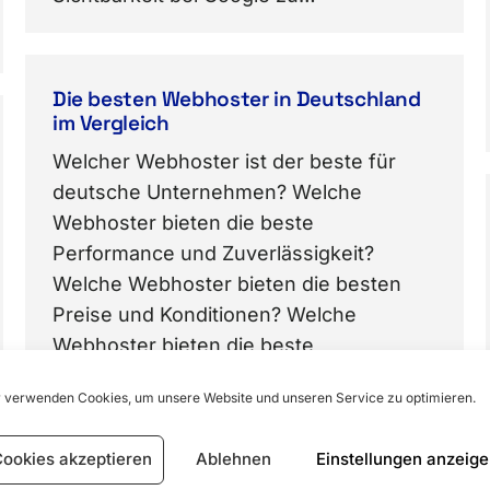
Die besten Webhoster in Deutschland
im Vergleich
Welcher Webhoster ist der beste für
deutsche Unternehmen? Welche
Webhoster bieten die beste
Performance und Zuverlässigkeit?
Welche Webhoster bieten die besten
Preise und Konditionen? Welche
Webhoster bieten die beste
Kundenbetreuung? Welche Webhoster
 verwenden Cookies, um unsere Website und unseren Service zu optimieren.
bieten die besten
Sicherheitsfunktionen? Welche
ookies akzeptieren
Ablehnen
Einstellungen anzeig
Webhoster bieten die besten Tools und