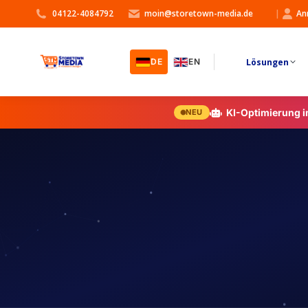
04122-4084792
moin@storetown-media.de
|
An
Lösungen
DE
EN
KI-Optimierung 
NEU