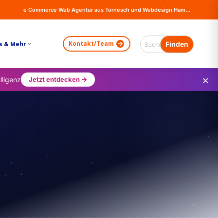
e Commerce Web Agentur aus Tornesch und Webdesign Hamburg - Online Shops, Firma Website Erstellung - Magento - Wordpress - WooCommerce
Kontakt/Team
s & Mehr
×
lligenz
Jetzt entdecken →