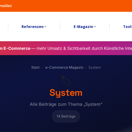
melden
Referenzen
E-Magazin
Tool
im E-Commerce
— mehr Umsatz & Sichtbarkeit durch Künstliche Inte
Start
e-Commerce Magazin
System
🏷️
System
Alle Beiträge zum Thema „System"
14 Beiträge