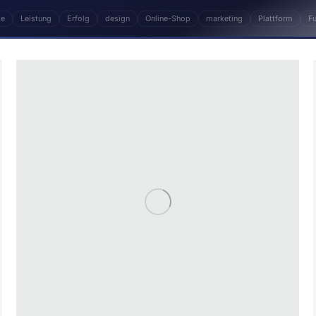
te
Leistung
Erfolg
design
Online-Shop
marketing
Plattform
F
 Fachartikel. Zentrale Themen: Website, Produkte, 