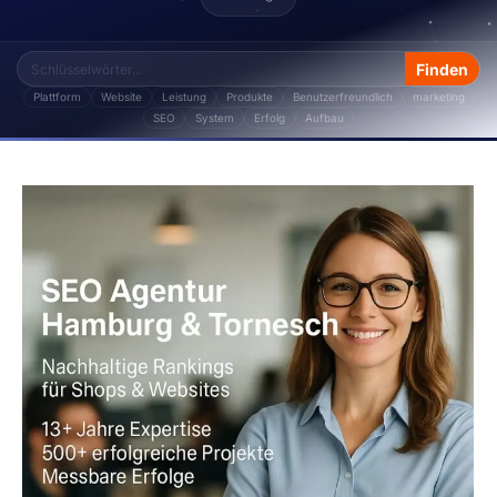
Plattform
Website
Leistung
Produkte
Benutzerfreundlich
marketing
SEO
System
Erfolg
Aufbau
Das Thema „Plattformen" von Storetown Media enthä