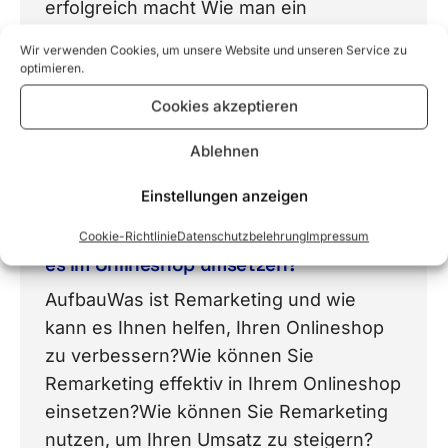
erfolgreich macht Wie man ein
Ecommerce-Geschäft mit E-Mail-
Wir verwenden Cookies, um unsere Website und unseren Service zu
Marketing erfolgreich macht Wie man ein
optimieren.
Ecommerce-Geschäft mit Affiliate-
Cookies akzeptieren
Marketing erfolgreich macht „Erfahren
Sie, wie Sie…
Ablehnen
Einstellungen anzeigen
Cookie-Richtlinie
Datenschutzbelehrung
Impressum
Was ist Remarketing und wie kann ich
es im Onlineshop umsetzen?
AufbauWas ist Remarketing und wie
kann es Ihnen helfen, Ihren Onlineshop
zu verbessern?Wie können Sie
Remarketing effektiv in Ihrem Onlineshop
einsetzen?Wie können Sie Remarketing
nutzen, um Ihren Umsatz zu steigern?