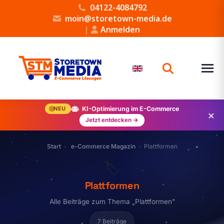
04122-4084792
moin@storetown-media.de
|
Anmelden
NEU
KI-Optimierung im E-Commerce
×
Jetzt entdecken →
Start
e-Commerce Magazin
Plattformen
🏷️
Plattformen
Alle Beiträge zum Thema „Plattformen"
7 Beiträge