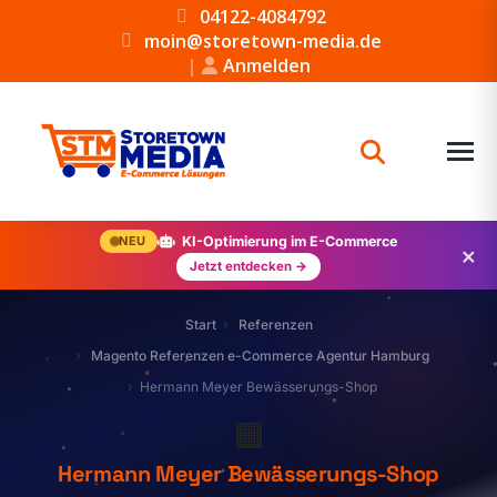
04122-4084792
moin@storetown-media.de
|
Anmelden
NEU
KI-Optimierung im E-Commerce
×
Jetzt entdecken →
Start
Referenzen
Magento Referenzen e-Commerce Agentur Hamburg
Hermann Meyer Bewässerungs-Shop
🟧
Hermann Meyer Bewässerungs-Shop