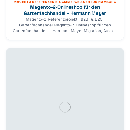
MAGENTO REFERENZEN E-COMMERCE AGENTUR HAMBURG
Magento-2-Onlineshop für den
Gartenfachhandel – Hermann Meyer
Magento-2-Referenzprojekt · B2B- & B2C-
Gartenfachhandel Magento-2-Onlineshop für den
Gartenfachhandel — Hermann Meyer Migration, Ausbau
und laufende Betreuung des Magento-Shops für
Hermann Meyer — einen traditionsreichen Fachhändler
für Gartenbau, Baumschule und GaLaBau (seit 1819).
Vom Umstieg von Magento 1 auf Magento 2 über einen
Ajax-Warenkorb mit Cross-Selling, Onepage-Checkout
und B2B-Funktionen bis hin zu CSV-Produktpflege,
ERP/WaWi-Anbindung, Sicherheit und durchgängiger
SEO-,…