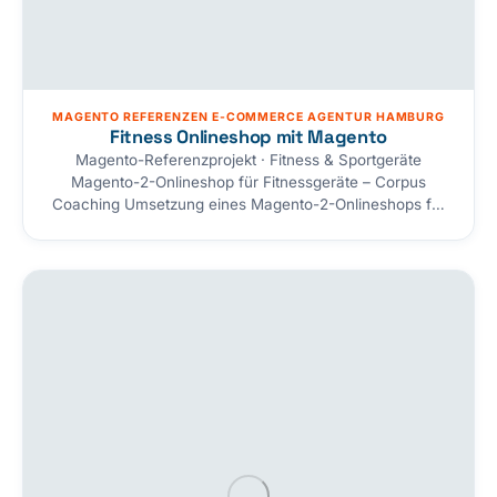
MAGENTO REFERENZEN E-COMMERCE AGENTUR HAMBURG
Fitness Onlineshop mit Magento
Magento-Referenzprojekt · Fitness & Sportgeräte
Magento-2-Onlineshop für Fitnessgeräte – Corpus
Coaching Umsetzung eines Magento-2-Onlineshops für
Fitnessgeräte und -zubehör (Firma Corpus Coaching).
Ziel war es, die hochwertigen Produkte für den
Heimbereich wertig zu präsentieren und Kundinnen und
Kunden über Suche, Menüführung und Filter schnell
zum passenden Produkt zu bringen — abgeschlossen
mit einem One-Page-Checkout und einer…