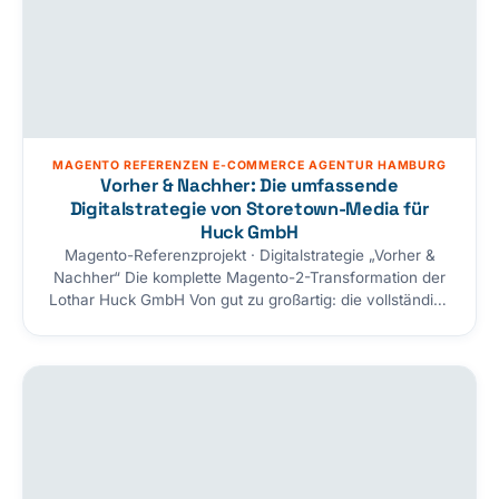
MAGENTO REFERENZEN E-COMMERCE AGENTUR HAMBURG
Vorher & Nachher: Die umfassende
Digitalstrategie von Storetown-Media für
Huck GmbH
Magento-Referenzprojekt · Digitalstrategie „Vorher &
Nachher“ Die komplette Magento-2-Transformation der
Lothar Huck GmbH Von gut zu großartig: die vollständige
Magento-2-Transformation für die Lothar Huck GmbH —
seit über 50 Jahren Spezialist für Anschlagmittel, Seile,
Ladungssicherung, Netze und Schutzausrüstung. Wir
haben Shop-Design, Produktfindung, SEO, Payment und
Tracking überarbeitet und eine maßgeschneiderte
Schnittstelle zwischen Magento 2 und dem…