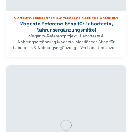
MAGENTO REFERENZEN E-COMMERCE AGENTUR HAMBURG
Magento Referenz: Shop für Labortests,
Nahrunsergänzungsmittel
Magento-Referenzprojekt · Labortests &
Nahrungsergänzung Magento-Mehrländer-Shop für
Labortests & Nahrungsergänzung – Verisana Umsetzung
und Betrieb eines Magento-Shops für Verisana — mit
drei Stores unter einer Administration: Deutschland (.de),
USA (.com) und England (.co.uk). Das Sortiment
umfasst Labortests mit ausführlichen Beschreibungen
sowie Nahrungsergänzungsmittel. Dazu kommen
Amazon-Anbindung, Trusted-Shops-Bewertungen, ein in
Magento editierbarer WordPress-Blog, Warenkorb-
Rückgewinnung und automatisierte Gutscheine.…