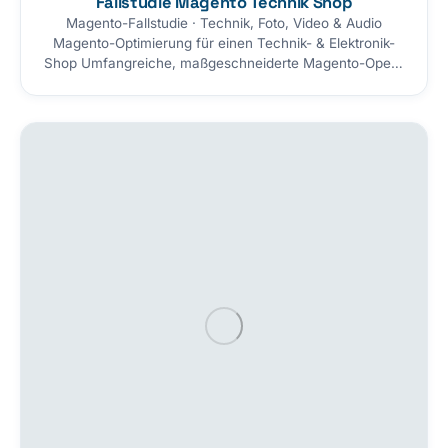
Fallstudie Magento Technik Shop
Magento-Fallstudie · Technik, Foto, Video & Audio
Magento-Optimierung für einen Technik- & Elektronik-
Shop Umfangreiche, maßgeschneiderte Magento-Open-
Source-Optimierung für einen breit sortierten Technik-
Shop (Foto, Video, Audio, Drohnen, Gimbals, Solar,
Roboter u. v. m.). Storetown-Media hat Produktansicht,
Suche, Warenkorb, Steuern, Marketing und Infrastruktur
gezielt verbessert — für ein besseres Einkaufserlebnis,
eine einfachere Administration und eine höhere
Conversion-Rate. Auf…