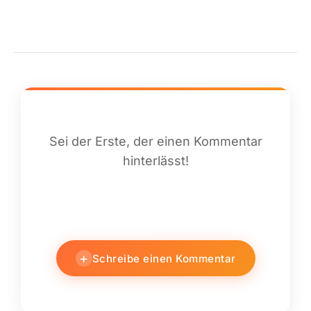
kommen komplett von Storetown-Media. Bei
Leuchtartikeln zählt die Produktdarstellung:
ansprechende Bilder, Produktvideos, Texte und
Bedienungsanleitungen für jedes Produkt. Ergänzt um
ein Partnerprogramm (Affiliate) und einen…
Sei der Erste, der einen Kommentar
hinterlässt!
+
Schreibe einen Kommentar