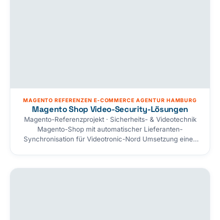
MAGENTO REFERENZEN E-COMMERCE AGENTUR HAMBURG
Magento Shop Video-Security-Lösungen
Magento-Referenzprojekt · Sicherheits- & Videotechnik
Magento-Shop mit automatischer Lieferanten-
Synchronisation für Videotronic-Nord Umsetzung eines
Magento-Onlineshops für Videotronic-Nord (Video- und
Sicherheitstechnik). Herzstück ist eine automatisierte
Produkt- und Lagersynchronisation mit dem Lieferanten:
Produktdaten, Bilder und PDF-Anleitungen werden
automatisch gepflegt, der Lagerbestand alle fünf
Minuten abgeglichen. Dafür haben wir eine eigene
Schnittstelle entwickelt. Kunde Videotronic-Nord
Branche Video- & Sicherheitstechnik…