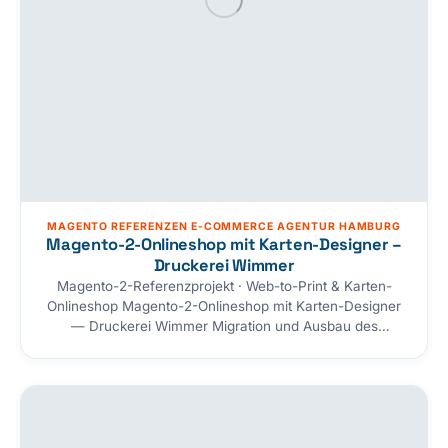
MAGENTO REFERENZEN E-COMMERCE AGENTUR HAMBURG
Magento-2-Onlineshop mit Karten-Designer –
Druckerei Wimmer
Magento-2-Referenzprojekt · Web-to-Print & Karten-
Onlineshop Magento-2-Onlineshop mit Karten-Designer
— Druckerei Wimmer Migration und Ausbau des
Magento-Shops für die Druckerei Wimmer aus Aachen
(top-kartenlieferant.de) — ein Karten-Onlineshop für
Hochzeit, Geburt, Anlässe, Weihnachten und Trauer mit
einem eigenen Online-Gestaltungskonfigurator (Web-to-
Print), blitzschneller Elasticsearch-Suche, intelligentem
Cross-Selling und Onepage-Checkout. Von Magento 1