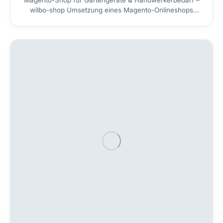
Magento-Shop für Gartengeräte & Handwerkerbedarf –
wilbo-shop Umsetzung eines Magento-Onlineshops
(wilbo-shop.de) für Gartengeräte, Handwerkerbedarf
und Kleintierställe — von Grills, Rasenmähern und
Heckenscheren bis zu Liegen und Büroartikeln. Intuitive
Benutzerführung, übersichtliche Kategorien, eine
schnelle Suche mit Produktvorschau und ein One-Page-
Checkout sorgen für ein angenehmes Einkaufserlebnis.
Abgesichert mit SSL und Trusted-Shops-Bewertungen
inklusive…