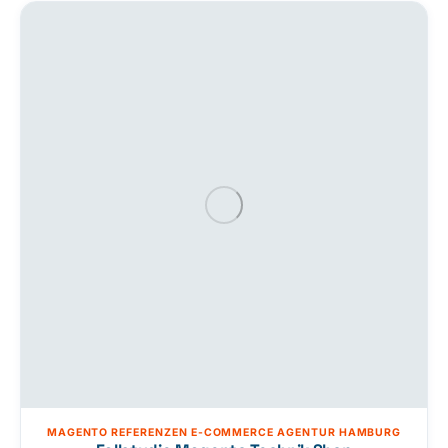
Herren. Storetown-Media, E-Commerce-Agentur aus
Tornesch bei Hamburg, hat den Shop von Magento 1 auf
Magento 2 migriert, mit dem Porto-Ultimate-Theme
gestaltet, an das deutsche Recht angepasst…
MAGENTO REFERENZEN E-COMMERCE AGENTUR HAMBURG