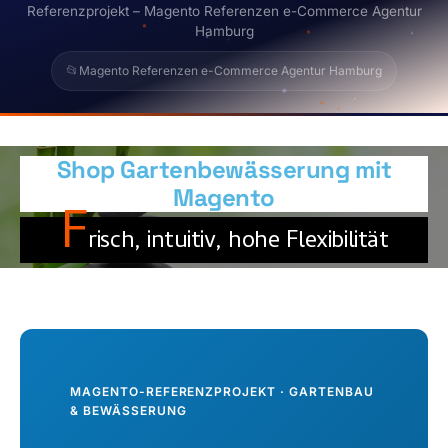
Referenzprojekt – Magento Referenzen e-Commerce Agentur
Hamburg
📂
Magento Referenzen e-Commerce Agentur Hamburg
Das Referenzprojekt „Hermann Meyer Bewässerungs
Shop Gartenbewässerung mit
Magento
F
Sie befinden sich hier:
risch, intuitiv, hohe Flexibilität
MAGENTO-REFERENZPROJEKT · GARTENBAU
& BEWÄSSERUNG