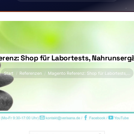
Labortests, Nahrunsergänzungsmittel" von Storeto
renz: Shop für Labortests, Nahrunserg
Sie befinden sich hier:
Start
Referenzen
Magento Referenz: Shop für Labortests,…