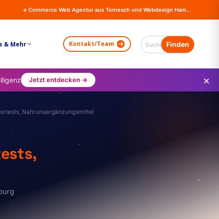
e Commerce Web Agentur aus Tornesch und Webdesign Hamburg - Online Shops, Firma Website Erstellung - Magento - Wordpress - WooCommerce
Kontakt/Team
s & Mehr
×
lligenz
Jetzt entdecken →
ortests, Nahrunsergänzungsmittel
ests,
burg