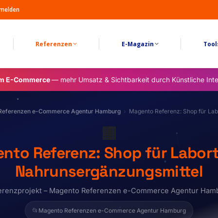
melden
Referenzen
E-Magazin
Tool
im E-Commerce
— mehr Umsatz & Sichtbarkeit durch Künstliche Inte
Referenzen e-Commerce Agentur Hamburg
Magento Referenz: Shop für Lab
🟧
nto Referenz: Shop für Labort
Nahrunsergänzungsmittel
erenzprojekt – Magento Referenzen e-Commerce Agentur Ham
📂
Magento Referenzen e-Commerce Agentur Hamburg