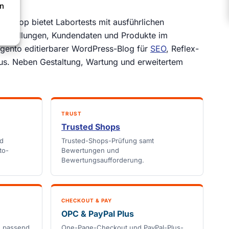
en
er Shop bietet Labortests mit ausführlichen
estellungen, Kundendaten und Produkte im
gento editierbarer WordPress-Blog für
SEO
, Reflex-
us. Neben Gestaltung, Wartung und erweitertem
TRUST
Trusted Shops
nd
Trusted-Shops-Prüfung samt
to-
Bewertungen und
Bewertungsaufforderung.
CHECKOUT & PAY
OPC & PayPal Plus
. passend
One-Page-Checkout und PayPal-Plus-