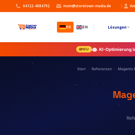
04122-4084792
moin@storetown-media.de
|
An
Lösungen
DE
EN
KI-Optimierung 
NEU
Start
Referenzen
Magento 
Mage
Ref