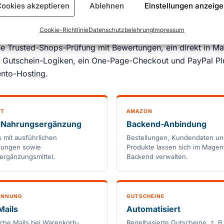
ookies akzeptieren
Ablehnen
Einstellungen anzeig
rei Stores unter einer einzigen
Magento-Administration
. D
Cookie-Richtlinie
Datenschutzbelehrung
Impressum
mgesetzt wurden unter anderem eine Amazon-Anbindung (B
e Trusted-Shops-Prüfung mit Bewertungen, ein direkt in Ma
 Gutschein-Logiken, ein One-Page-Checkout und PayPal Pl
nto-Hosting.
NT
AMAZON
& Nahrungsergänzung
Backend-Anbindung
s mit ausführlichen
Bestellungen, Kundendaten u
bungen sowie
Produkte lassen sich im Magen
rgänzungsmittel.
Backend verwalten.
INNUNG
GUTSCHEINE
Mails
Automatisiert
che Mails bei Warenkorb-
Regelbasierte Gutscheine, z. B