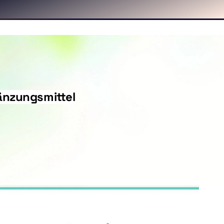
wn Media. Zentrale Themen: Magento 2, Cross-Selli
änzungsmittel