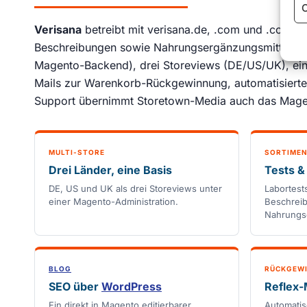
C
Verisana
betreibt mit verisana.de, .com und .co.uk d
Beschreibungen sowie Nahrungsergänzungsmittel. U
Magento-Backend), drei Storeviews (DE/US/UK), ein
Mails zur Warenkorb-Rückgewinnung, automatisierte
Support übernimmt Storetown-Media auch das Mage
MULTI-STORE
SORTIME
Drei Länder, eine Basis
Tests 
DE, US und UK als drei Storeviews unter
Labortest
einer Magento-Administration.
Beschrei
Nahrungse
BLOG
RÜCKGEW
SEO über
WordPress
Reflex-
Ein direkt in Magento editierbarer
Automatis