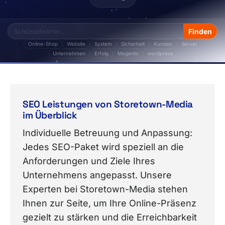
Online-Shop
Website
System
Sicherheit
Kunden
Server
Unternehmen
Erfolg
Magento
wordpress
Das Thema „Web" von Storetown Media enthält 12 Fa
SEO Leistungen von Storetown-Media
im Überblick
Individuelle Betreuung und Anpassung:
Jedes SEO-Paket wird speziell an die
Anforderungen und Ziele Ihres
Unternehmens angepasst. Unsere
Experten bei Storetown-Media stehen
Ihnen zur Seite, um Ihre Online-Präsenz
gezielt zu stärken und die Erreichbarkeit