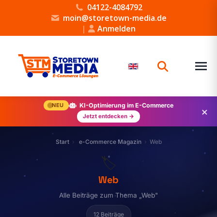
04122-4084792
moin@storetown-media.de
|
Anmelden
NEU
KI-Optimierung im E-Commerce
×
Jetzt entdecken →
Start
e-Commerce Magazin
Web
🏷️
Web
Alle Beiträge zum Thema „Web"
12 Beiträge