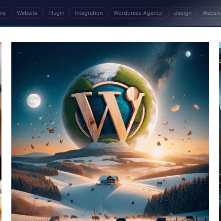
ins
Website
Plugin
Integration
Wordpress Agentur
design
Websit
a enthält 15 Fachartikel. Zentrale Themen: wordpre