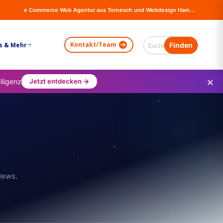
e Commerce Web Agentur aus Tornesch und Webdesign Hamburg - Online Shops, Firma Website Erstellung - Magento - Wordpress - WooCommerce
Kontakt/Team
s & Mehr
×
lligenz
Jetzt entdecken →
News.