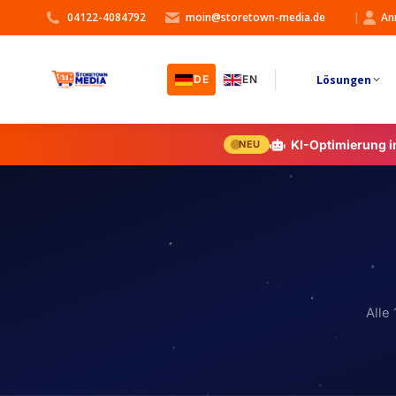
04122-4084792
moin@storetown-media.de
|
An
Lösungen
DE
EN
KI-Optimierung 
NEU
Alle