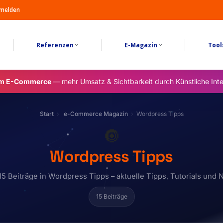
melden
Referenzen
E-Magazin
Tool
im E-Commerce
— mehr Umsatz & Sichtbarkeit durch Künstliche Inte
Start
e-Commerce Magazin
Wordpress Tipps
🔘
Wordpress Tipps
 15 Beiträge in Wordpress Tipps – aktuelle Tipps, Tutorials und 
15 Beiträge