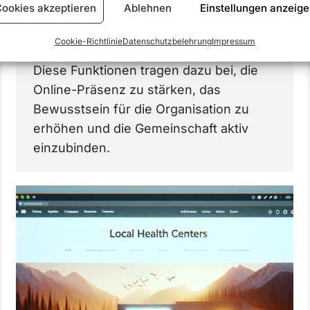
ookies akzeptieren
Ablehnen
Einstellungen anzeig
10. Sicherheits-Plugins: Schutz vor
Malware und Hackern stellt sicher, dass
Cookie-Richtlinie
Datenschutzbelehrung
Impressum
die Website vertrauenswürdig bleibt.
Diese Funktionen tragen dazu bei, die
Online-Präsenz zu stärken, das
Bewusstsein für die Organisation zu
erhöhen und die Gemeinschaft aktiv
einzubinden.