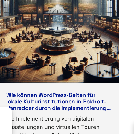
Wie können WordPress-Seiten für
lokale Kulturinstitutionen in Bokholt-
Hanredder durch die Implementierung
von digitalen Ausstellungen und
Die Implementierung von digitalen
virtuellen Touren verbessert werden?
Ausstellungen und virtuellen Touren