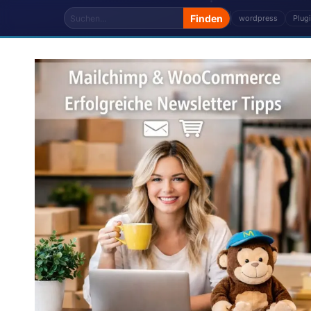
wordpress
Plug
Die Kategorie „Wordpress Tipps" von Storetown Medi