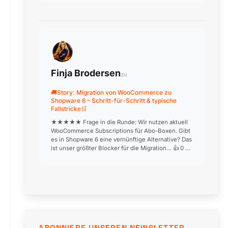
professioneller Einrichtung läuft j…
Finja Brodersen
zu
🚚Story: Migration von WooCommerce zu
Shopware 6 – Schritt-für-Schritt & typische
Fallstricke🛒
★★★★★ Frage in die Runde: Wir nutzen aktuell
WooCommerce Subscriptions für Abo-Boxen. Gibt
es in Shopware 6 eine vernünftige Alternative? Das
ist unser größter Blocker für die Migration… 👍 0 ❤️
0 😂 0 😮 0 😢 0 🎉 0
ABONNIERE UNSEREN NEWSLETTER