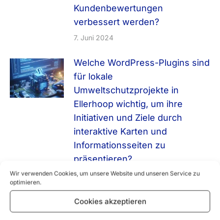
Kundenbewertungen
verbessert werden?
7. Juni 2024
Welche WordPress-Plugins sind
für lokale
Umweltschutzprojekte in
Ellerhoop wichtig, um ihre
Initiativen und Ziele durch
interaktive Karten und
Informationsseiten zu
präsentieren?
Wir verwenden Cookies, um unsere Website und unseren Service zu
30. April 2024
optimieren.
Wie können WordPress-Seiten
Cookies akzeptieren
für lokale Kulturinstitutionen in