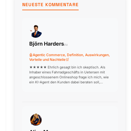
3
NEUESTE KOMMENTARE
Uhr.
Björn Harders
zu
🤖Agentic Commerce, Definition, Auswirkungen,
Vorteile und Nachteile🛒
★★★★★ Ehrlich gesagt bin ich skeptisch. Als
Inhaber eines Fahrradgeschäfts in Uetersen mit
angeschlossenem Onlineshop frage ich mich, wie
ein KI-Agent den Kunden dabei beraten soll,
welches Rad zu welchem Einsatzzweck passt.
Beratung ist unser USP! W…