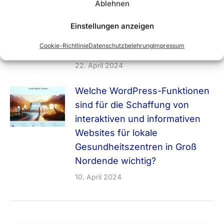
Ablehnen
Bokholt-Hanredder durch die
Implementierung von digitalen
Einstellungen anzeigen
Ausstellungen und virtuellen
Cookie-Richtlinie
Datenschutzbelehrung
Impressum
Touren verbessert werden?
22. April 2024
Welche WordPress-Funktionen
sind für die Schaffung von
interaktiven und informativen
Websites für lokale
Gesundheitszentren in Groß
Nordende wichtig?
10. April 2024