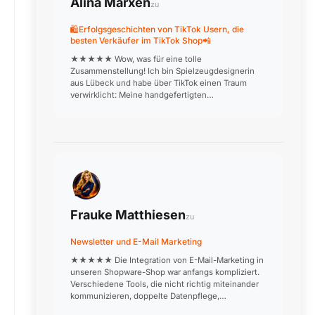
Alina Marxen
zu
🛍️Erfolgsgeschichten von TikTok Usern, die
besten Verkäufer im TikTok Shop📲
★★★★★ Wow, was für eine tolle
Zusammenstellung! Ich bin Spielzeugdesignerin
aus Lübeck und habe über TikTok einen Traum
verwirklicht: Meine handgefertigten
Holzspielzeuge werden jetzt deutschlandweit
verkauft. Die Produktionsvideos, in denen ich aus…
Frauke Matthiesen
zu
Newsletter und E-Mail Marketing
★★★★★ Die Integration von E-Mail-Marketing in
unseren Shopware-Shop war anfangs kompliziert.
Verschiedene Tools, die nicht richtig miteinander
kommunizieren, doppelte Datenpflege,
inkonsistente Kundensegmente. Nach