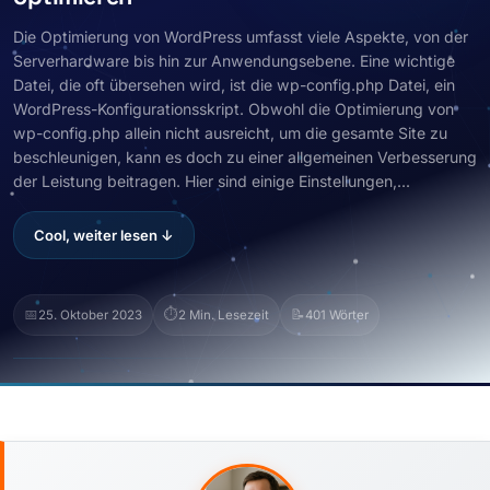
Die Optimierung von WordPress umfasst viele Aspekte, von der
Serverhardware bis hin zur Anwendungsebene. Eine wichtige
Datei, die oft übersehen wird, ist die wp-config.php Datei, ein
WordPress-Konfigurationsskript. Obwohl die Optimierung von
wp-config.php allein nicht ausreicht, um die gesamte Site zu
beschleunigen, kann es doch zu einer allgemeinen Verbesserung
der Leistung beitragen. Hier sind einige Einstellungen,...
Cool, weiter lesen ↓
📅
⏱️
📝
25. Oktober 2023
2 Min. Lesezeit
401 Wörter