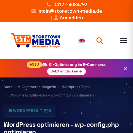
04122-4084792
moin@storetown-media.de
|
Anmelden
NEU
KI-Optimierung im E-Commerce
×
Jetzt entdecken →
Start
e-Commerce Magazin
Wordpress Tipps
WordPress optimieren – wp-config.php optimieren
🔘
WORDPRESS TIPPS
WordPress optimieren – wp-config.php
optimieren