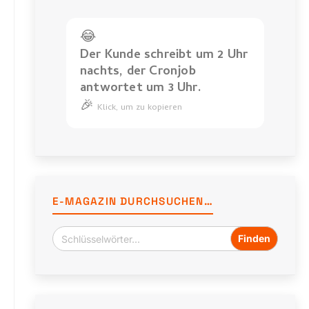
😂
Der Kunde schreibt um 2 Uhr
nachts, der Cronjob
antwortet um 3 Uhr.
🎉
Der
Klick, um zu kopieren
Kunde
schreibt
um
2
Uhr
E-MAGAZIN DURCHSUCHEN…
nachts,
der
Cronjob
antwortet
um