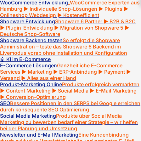
testen. Produktverwaltung, Bestellungen, Marketing-Tools
WooCommerce Entwicklung
„WooCommerce Experten aus
Hamburg ► Individuelle Shop-Lösungen ► Plugins ►
Onlineshop Webdesign ► Kosteneffizient
Shopware Entwicklung
Shopware 6 Partner ► B2B & B2C
► Plugin-Entwicklung ► Migration von Shopware 5 ►
Deutsche Shop-Software
Shopware Backend testen
So erfolgt die Shopware
Administration – teste das Shopware 6 Backend im
Livemodus vorab ohne Installation und Konfiguration
🤖 KI im E-Commerce
E-Commerce Lösungen
Ganzheitliche E-Commerce
Services ► Marketing ► ERP-Anbindung ► Payment ►
Versand ► Alles aus einer Hand
Produkt-Marketing Online
Produkte erfolgreich vermarkten
► Content Marketing ► Social Media ► E-Mail Marketing
► Conversion-Optimierung
SEO
Bessere Positionen in den SERPS bei Google erreichen
durch konsequente SEO Optimierung
Social Media Marketing
Produkte über Social Media
Marketing zu bewerben bedarf einer Strategie – wir helfen
bei der Planung und Umsetzung