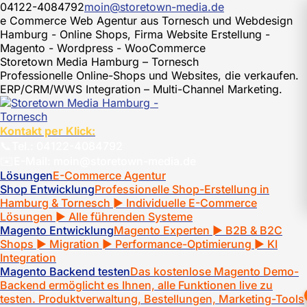
Zum
04122-4084792
moin@storetown-media.de
Inhalt
e Commerce Web Agentur aus Tornesch und Webdesign
springen
Hamburg - Online Shops, Firma Website Erstellung -
Magento - Wordpress - WooCommerce
Storetown Media Hamburg – Tornesch
Professionelle Online-Shops und Websites, die verkaufen.
ERP/CRM/WWS Integration – Multi-Channel Marketing.
Kontakt per Klick:
📞
Tel.: 04122-4084792
✉️
E-Mail: moin@storetown-media.de
Lösungen
E-Commerce Agentur
Shop Entwicklung
Professionelle Shop-Erstellung in
Hamburg & Tornesch ► Individuelle E-Commerce
Lösungen ► Alle führenden Systeme
Magento Entwicklung
Magento Experten ► B2B & B2C
Shops ► Migration ► Performance-Optimierung ► KI
Integration
Magento Backend testen
Das kostenlose Magento Demo-
Backend ermöglicht es Ihnen, alle Funktionen live zu