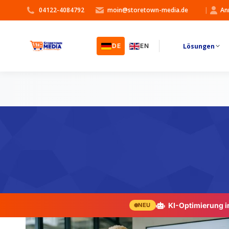
04122-4084792
moin@storetown-media.de
|
An
Lösungen
DE
EN
KI-Optimierung 
NEU