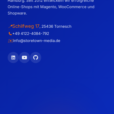
Hamburg. Seit 2012 entwickeln wir erfolgreiche
Online-Shops mit Magento, WooCommerce und
Shopware.
Schilfweg 17
📍
,
25436
Tornesch
📞
+49 4122-4084-792
✉️
info@storetown-media.de