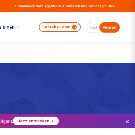
e Commerce Web Agentur aus Tornesch und Webdesign Hamburg - Online Shops, Firma Website Erstellung - Magento - Wordpress - WooCommerce
Kontakt/Team
s & Mehr
×
lligenz
Jetzt entdecken →