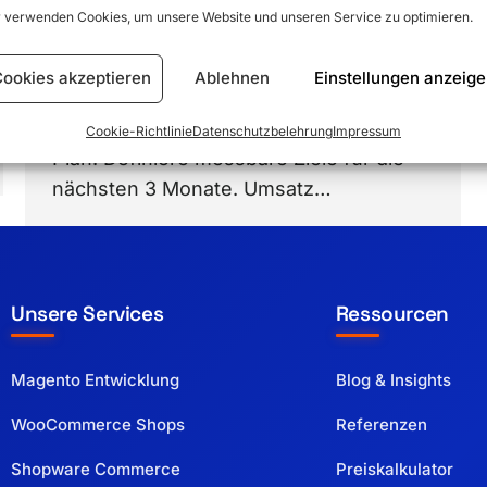
aufbaust, das konstant Umsatz bringt.
 verwenden Cookies, um unsere Website und unseren Service zu optimieren.
Du bekommst konkrete Schritte,
Vorlagen und Checklisten. Du kannst
ookies akzeptieren
Ablehnen
Einstellungen anzeig
jeden Punkt heute starten. 1. Ziel klären,
Kennzahlen festlegen Ohne Ziel kein
Cookie-Richtlinie
Datenschutzbelehrung
Impressum
Plan. Definiere messbare Ziele für die
nächsten 3 Monate. Umsatz…
Unsere Services
Ressourcen
Magento Entwicklung
Blog & Insights
WooCommerce Shops
Referenzen
Shopware Commerce
Preiskalkulator