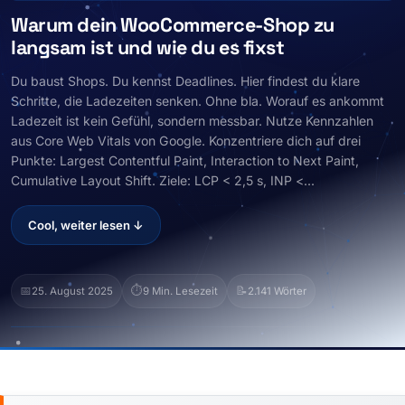
Warum dein WooCommerce-Shop zu
langsam ist und wie du es fixst
Du baust Shops. Du kennst Deadlines. Hier findest du klare
Schritte, die Ladezeiten senken. Ohne bla. Worauf es ankommt
Ladezeit ist kein Gefühl, sondern messbar. Nutze Kennzahlen
aus Core Web Vitals von Google. Konzentriere dich auf drei
Punkte: Largest Contentful Paint, Interaction to Next Paint,
Cumulative Layout Shift. Ziele: LCP < 2,5 s, INP <...
Cool, weiter lesen ↓
📅
⏱️
📝
25. August 2025
9 Min. Lesezeit
2.141 Wörter