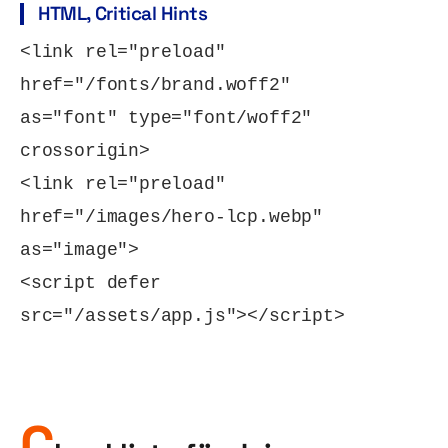
HTML, Critical Hints
<link rel="preload" 
href="/fonts/brand.woff2" 
as="font" type="font/woff2" 
crossorigin>

<link rel="preload" 
href="/images/hero-lcp.webp" 
as="image">

<script defer 
C