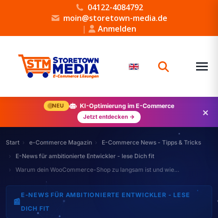
04122-4084792
moin@storetown-media.de
|
Anmelden
NEU
KI-Optimierung im E-Commerce
×
Jetzt entdecken →
Start
e-Commerce Magazin
E-Commerce News - Tipps & Tricks
E-News für ambitionierte Entwickler - lese Dich fit
Warum dein WooCommerce-Shop zu langsam ist und wie…
E-NEWS FÜR AMBITIONIERTE ENTWICKLER - LESE
📰
DICH FIT