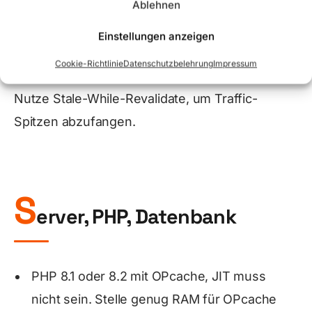
Ablehnen
Setze saubere Cache-Header. Gib HTML auf
Kategorieseiten und Produktseiten per Full-
Einstellungen anzeigen
Page-Cache frei, wo möglich. Mache
Cookie-Richtlinie
Datenschutzbelehrung
Impressum
Ausnahmen für Warenkorb und Checkout.
Nutze Stale-While-Revalidate, um Traffic-
Spitzen abzufangen.
S
erver, PHP, Datenbank
PHP 8.1 oder 8.2 mit OPcache, JIT muss
nicht sein. Stelle genug RAM für OPcache