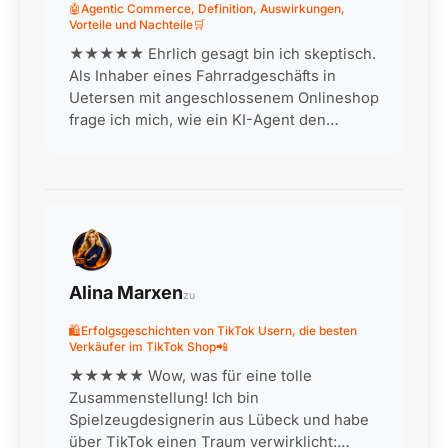
🤖Agentic Commerce, Definition, Auswirkungen,
Vorteile und Nachteile🛒
★★★★★ Ehrlich gesagt bin ich skeptisch.
Als Inhaber eines Fahrradgeschäfts in
Uetersen mit angeschlossenem Onlineshop
frage ich mich, wie ein KI-Agent den
Kunden dabei beraten soll, welches Rad zu
welchem Einsatzzweck passt. Beratung ist
unser USP! W…
Alina Marxen
zu
🛍️Erfolgsgeschichten von TikTok Usern, die besten
Verkäufer im TikTok Shop📲
★★★★★ Wow, was für eine tolle
Zusammenstellung! Ich bin
Spielzeugdesignerin aus Lübeck und habe
über TikTok einen Traum verwirklicht: