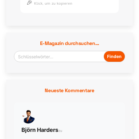
🎉
Ich
Klick, um zu kopieren
habe
das
Menü
vereinfacht,
E-Magazin durchsuchen…
jetzt
findet
niemand
mehr
die
Rücksendung.
Neueste Kommentare
Björn Harders
zu