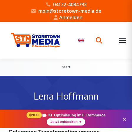
04122-4084792
moin@storetown-media.de
|
Anmelden
Start
Lena Hoffmann
NEU
KI-Optimierung im E-Commerce
×
Jetzt entdecken →
„Gelungene Transformation unseres