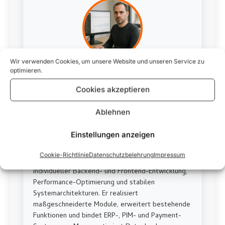
Wir verwenden Cookies, um unsere Website und unseren Service zu
12 J.
optimieren.
Marco Rühmann
Cookies akzeptieren
Kontakt
Ablehnen
Marco Rühmann ist Magento Entwickler bei
Einstellungen anzeigen
Storetown Media. Er entwickelt und betreut
komplexe E-Commerce-Lösungen auf Magento-
Cookie-Richtlinie
Datenschutzbelehrung
Impressum
und Adobe Commerce-Basis. Sein Fokus liegt auf
individueller Backend- und Frontend-Entwicklung,
Performance-Optimierung und stabilen
Systemarchitekturen. Er realisiert
maßgeschneiderte Module, erweitert bestehende
Funktionen und bindet ERP-, PIM- und Payment-