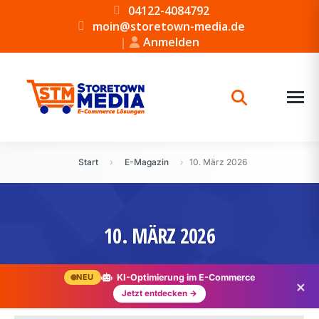
04122-4084792
moin@storetown-media.de
|
Anmelden
Start
›
E-Magazin
›
10. März 2026
10. MÄRZ 2026
NEU
KI-Optimierung im E-Commerce
×
Jetzt entdecken →