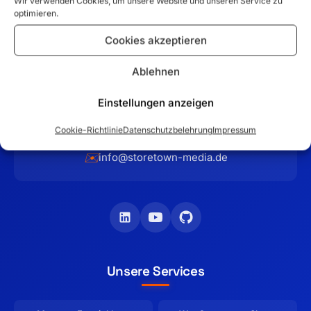
Wir verwenden Cookies, um unsere Website und unseren Service zu
optimieren.
Ihr Partner für maßgeschneiderte E-Commerce-Lösungen
und professionelle Firmenauftritte im Raum Hamburg. Seit
Cookies akzeptieren
2012 entwickeln wir erfolgreiche Online-Shops mit
Magento, WooCommerce und Shopware.
Ablehnen
Einstellungen anzeigen
Schilfweg 17
📍
,
25436
Tornesch
Cookie-Richtlinie
Datenschutzbelehrung
Impressum
📞
+49 4122-4084-792
✉️
info@storetown-media.de
Unsere Services