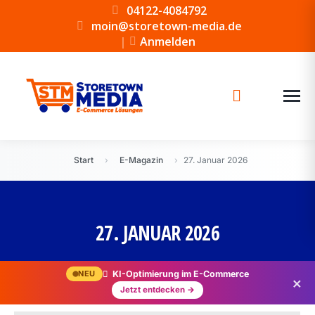
04122-4084792
moin@storetown-media.de
|
Anmelden
Start
›
E-Magazin
›
27. Januar 2026
27. JANUAR 2026
NEU
KI-Optimierung im E-Commerce
×
Jetzt entdecken →