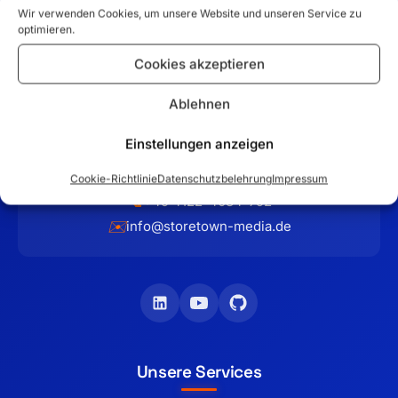
Wir verwenden Cookies, um unsere Website und unseren Service zu
optimieren.
Ihr Partner für maßgeschneiderte E-Commerce-Lösungen
Cookies akzeptieren
und professionelle Firmenauftritte im Raum Hamburg. Seit
2012 entwickeln wir erfolgreiche Online-Shops mit
Ablehnen
Magento, WooCommerce und Shopware.
Einstellungen anzeigen
Schilfweg 17
📍
,
25436
Tornesch
Cookie-Richtlinie
Datenschutzbelehrung
Impressum
📞
+49 4122-4084-792
✉️
info@storetown-media.de
Unsere Services