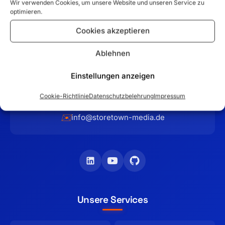
Wir verwenden Cookies, um unsere Website und unseren Service zu
optimieren.
Ihr Partner für maßgeschneiderte E-Commerce-Lösungen
Cookies akzeptieren
und professionelle Firmenauftritte im Raum Hamburg. Seit
2012 entwickeln wir erfolgreiche Online-Shops mit
Ablehnen
Magento, WooCommerce und Shopware.
Einstellungen anzeigen
Schilfweg 17
📍
,
25436
Tornesch
Cookie-Richtlinie
Datenschutzbelehrung
Impressum
📞
+49 4122-4084-792
✉️
info@storetown-media.de
Unsere Services