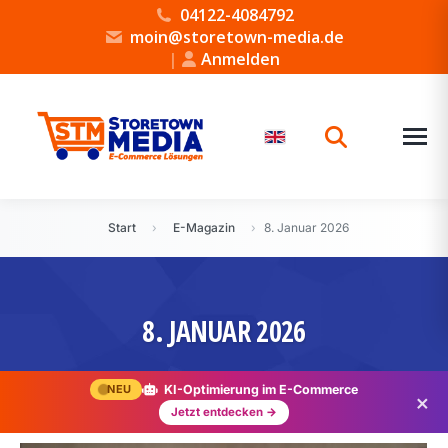
04122-4084792
moin@storetown-media.de
|
Anmelden
Start
›
E-Magazin
›
8. Januar 2026
8. JANUAR 2026
NEU
KI-Optimierung im E-Commerce
×
Jetzt entdecken →