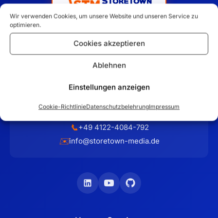
Wir verwenden Cookies, um unsere Website und unseren Service zu
optimieren.
Cookies akzeptieren
Ihr Partner für maßgeschneiderte E-Commerce-Lösungen
und professionelle Firmenauftritte im Raum Hamburg. Seit
Ablehnen
2012 entwickeln wir erfolgreiche Online-Shops mit
Magento, WooCommerce und Shopware.
Einstellungen anzeigen
Cookie-Richtlinie
Datenschutzbelehrung
Impressum
Schilfweg 17
📍
,
25436
Tornesch
📞
+49 4122-4084-792
✉️
info@storetown-media.de