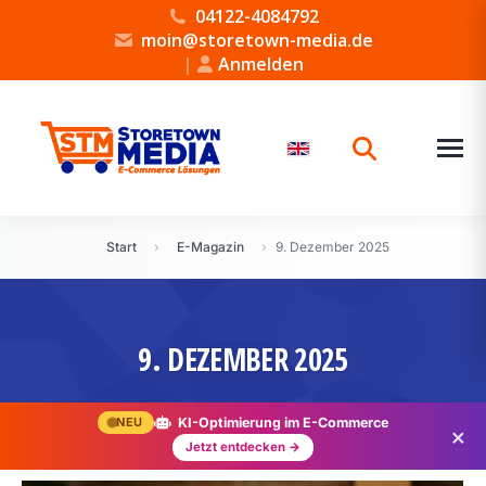
04122-4084792
moin@storetown-media.de
|
Anmelden
Start
›
E-Magazin
›
9. Dezember 2025
9. DEZEMBER 2025
NEU
KI-Optimierung im E-Commerce
×
Jetzt entdecken →