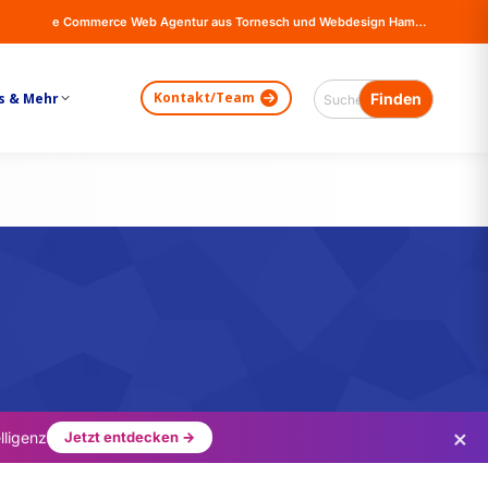
e Commerce Web Agentur aus Tornesch und Webdesign Hamburg - Online Shops, Firma Website Erstellung - Magento - Wordpress - WooCommerce
Kontakt/Team
s & Mehr
×
lligenz
Jetzt entdecken →