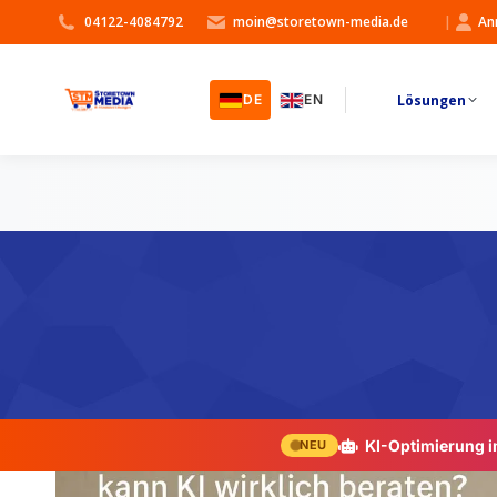
04122-4084792
moin@storetown-media.de
|
An
Lösungen
DE
EN
KI-Optimierung 
NEU