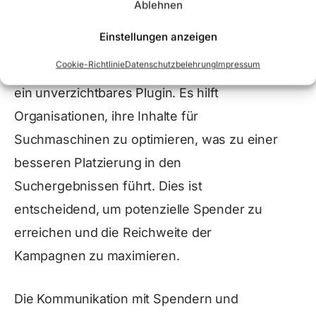
Organisation stärkt.
Ablehnen
Einstellungen anzeigen
Um die Sichtbarkeit von Spendenaktionen
Cookie-Richtlinie
Datenschutzbelehrung
Impressum
und Kampagnen zu erhöhen, ist „Yoast SEO“
ein unverzichtbares Plugin. Es hilft
Organisationen, ihre Inhalte für
Suchmaschinen zu optimieren, was zu einer
besseren Platzierung in den
Suchergebnissen führt. Dies ist
entscheidend, um potenzielle Spender zu
erreichen und die Reichweite der
Kampagnen zu maximieren.
Die Kommunikation mit Spendern und