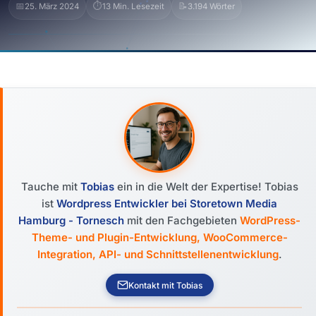
📅
⏱️
📝
25. März 2024
13 Min. Lesezeit
3.194 Wörter
Tauche mit
Tobias
ein in die Welt der Expertise! Tobias
ist
Wordpress Entwickler bei Storetown Media
Hamburg - Tornesch
mit den Fachgebieten
WordPress-
Theme- und Plugin-Entwicklung, WooCommerce-
Integration, API- und Schnittstellenentwicklung
.
Kontakt mit Tobias