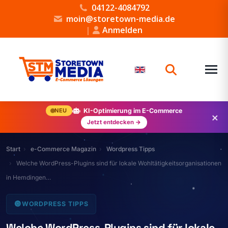
04122-4084792
moin@storetown-media.de
|
Anmelden
NEU
KI-Optimierung im E-Commerce
×
Jetzt entdecken →
Start
e-Commerce Magazin
Wordpress Tipps
Welche WordPress-Plugins sind für lokale Wohltätigkeitsorganisationen
in Hemdingen…
🔘
WORDPRESS TIPPS
Welche WordPress-Plugins sind für lokale