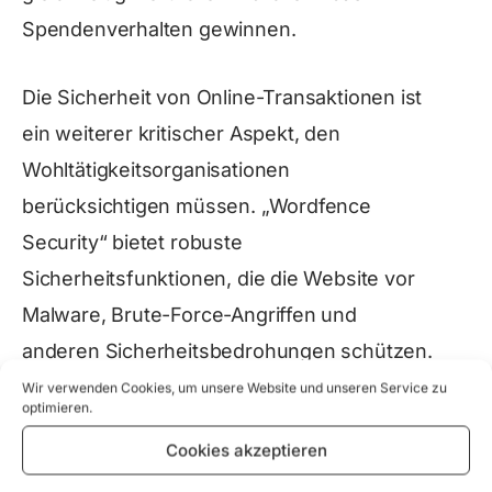
Spendenverhalten gewinnen.
Die Sicherheit von Online-Transaktionen ist
ein weiterer kritischer Aspekt, den
Wohltätigkeitsorganisationen
berücksichtigen müssen. „Wordfence
Security“ bietet robuste
Sicherheitsfunktionen, die die Website vor
Malware, Brute-Force-Angriffen und
anderen Sicherheitsbedrohungen schützen.
Dieses Plugin stellt sicher, dass die
Wir verwenden Cookies, um unsere Website und unseren Service zu
optimieren.
sensiblen Daten der Spender sicher sind,
Cookies akzeptieren
was wiederum das Vertrauen in die