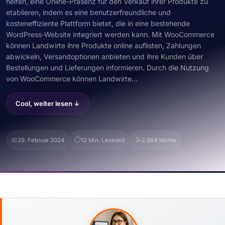
helfen, eine Online-Präsenz für den Verkauf ihrer Produkte zu
etablieren, indem es eine benutzerfreundliche und
kosteneffiziente Plattform bietet, die in eine bestehende
WordPress-Website integriert werden kann. Mit WooCommerce
können Landwirte ihre Produkte online auflisten, Zahlungen
abwickeln, Versandoptionen anbieten und ihre Kunden über
Bestellungen und Lieferungen informieren. Durch die Nutzung
von WooCommerce können Landwirte…
Cool, weiter lesen ↓
📅
⏱️
📝
29. Februar 2024
12 Min. Lesezeit
2.864 Wörter