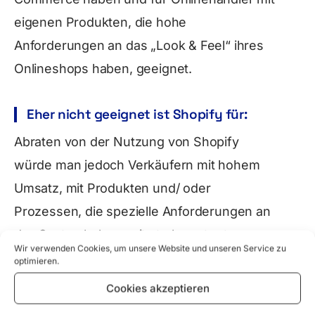
eigenen Produkten, die hohe
Anforderungen an das „Look & Feel“ ihres
Onlineshops haben, geeignet.
Eher nicht geeignet ist Shopify für:
Abraten von der Nutzung von Shopify
würde man jedoch Verkäufern mit hohem
Umsatz, mit Produkten und/ oder
Prozessen, die spezielle Anforderungen an
das Systen haben, mit stark content-
Wir verwenden Cookies, um unsere Website und unseren Service zu
orientierten Websiten und Verkäufern, die
Wenn Sie
optimieren.
ihren Onlineshop mehrsprachig ausrichten
unsicher s
Cookies akzeptieren
wollen.
ob Shopify