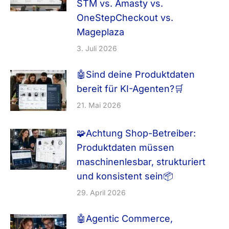
Planung bis zum Go-live. Ich unterstütze
STM vs. Amasty vs.
Unternehmen dabei, ihre digitale Vertriebsstrategie
OneStepCheckout vs.
zu entwickeln, technische Plattformen
Mageplaza
auszuwählen und systematisch auszubauen –
3. Juli 2026
kanalübergreifend und rechtssicher.
🤖Sind deine Produktdaten
bereit für KI-Agenten?🛒
21. Mai 2026
🧩Achtung Shop-Betreiber:
Produktdaten müssen
maschinenlesbar, strukturiert
und konsistent sein📦
29. April 2026
🤖Agentic Commerce,