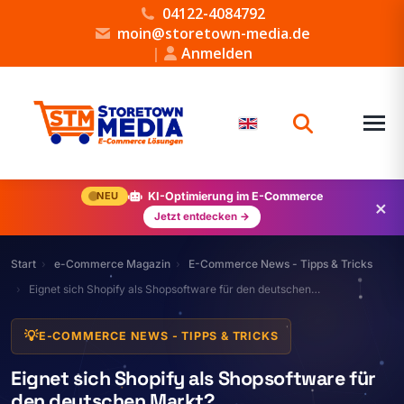
04122-4084792
moin@storetown-media.de
|
Anmelden
NEU
KI-Optimierung im E-Commerce
×
Jetzt entdecken →
Start
e-Commerce Magazin
E-Commerce News - Tipps & Tricks
Eignet sich Shopify als Shopsoftware für den deutschen…
💡
E-COMMERCE NEWS - TIPPS & TRICKS
Eignet sich Shopify als Shopsoftware für
den deutschen Markt?