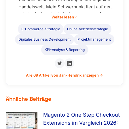
Handelswelt. Mein Schwerpunkt liegt auf der
strategischen, technischen und operativen
Weiter lesen
Betreuung von Onlineshops – sowohl im B2C- als
auch im B2B-Bereich. Ich entwickle und optimiere
E-Commerce-Strategie
Online-Vertriebsstrategie
E-Commerce-Prozesse mit einem klaren Ziel: mehr
Digitales Business Development
Projektmanagement
Effizienz, bessere Kundenerlebnisse und messbare
Ergebnisse. Dabei arbeite ich mit führenden
KPI-Analyse & Reporting
Shopsystemen wie Magento, WooCommerce,
Shopware, Shopify und JTL. Technisch bringe ich
fundiertes Know-how in der Webentwicklung mit
Alle 69 Artikel von Jan-Hendrik anzeigen
(HTML, CSS, JavaScript, PHP, MySQL) und bin
erfahren im Schnittstellen- und API-Management
sowie in der Anbindung von ERP- und PIM-
Ähnliche Beiträge
Systemen. UX/UI-Optimierung, Automatisierung
und KPI-basiertes Reporting gehören für mich
Magento 2 One Step Checkout
genauso zum Alltag wie das Management von
Projekten über alle Phasen hinweg – von der
Extensions im Vergleich 2026: