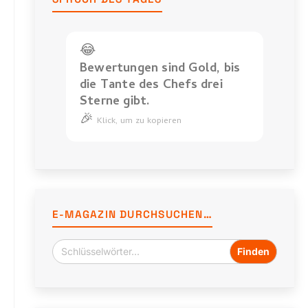
😂
Bewertungen sind Gold, bis
die Tante des Chefs drei
Sterne gibt.
🎉
Bewertungen
Klick, um zu kopieren
sind
Gold,
bis
die
Tante
E-MAGAZIN DURCHSUCHEN…
des
Chefs
drei
Sterne
gibt.