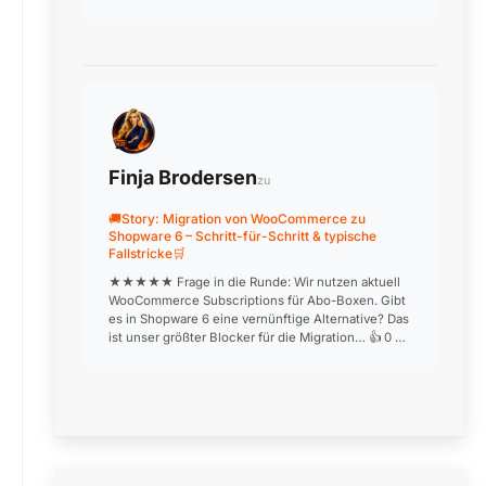
inkonsistente Kundensegmente. Nach
professioneller Einrichtung läuft j…
Finja Brodersen
zu
🚚Story: Migration von WooCommerce zu
Shopware 6 – Schritt-für-Schritt & typische
Fallstricke🛒
★★★★★ Frage in die Runde: Wir nutzen aktuell
WooCommerce Subscriptions für Abo-Boxen. Gibt
es in Shopware 6 eine vernünftige Alternative? Das
ist unser größter Blocker für die Migration… 👍 0 ❤️
0 😂 0 😮 0 😢 0 🎉 0