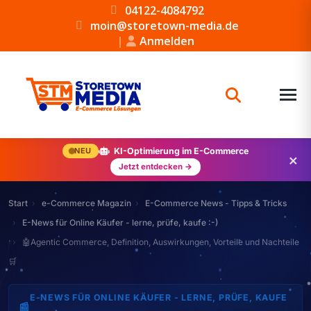
04122-4084792
moin@storetown-media.de
|
Anmelden
NEU
KI-Optimierung im E-Commerce
×
Jetzt entdecken →
Start
e-Commerce Magazin
E-Commerce News - Tipps & Tricks
E-News für Online Käufer - lerne, prüfe, kaufe :-)
🤖Agentic Commerce, Definition, Auswirkungen, Vorteile und Nachteile
🛒
E-NEWS FÜR ONLINE KÄUFER - LERNE, PRÜFE, KAUFE
📰