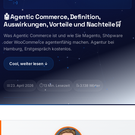
:-)
🤖Agentic Commerce, Definition,
Auswirkungen, Vorteile und Nachteile🛒
Was Agentic Commerce ist und wie Sie Magento, Shopware
oder WooCommerce agentenfähig machen. Agentur bei
Hamburg, Erstgespräch kostenlos.
Cool, weiter lesen ↓
📅
⏱️
📝
23. April 2026
13 Min. Lesezeit
3.138 Wörter