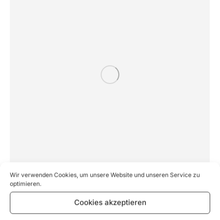
Wir verwenden Cookies, um unsere Website und unseren Service zu
optimieren.
Welche Rolle spielt SEO für lokale
Cookies akzeptieren
Geschäfte und wie kann man eine lokale
SEO-Strategie optimieren?