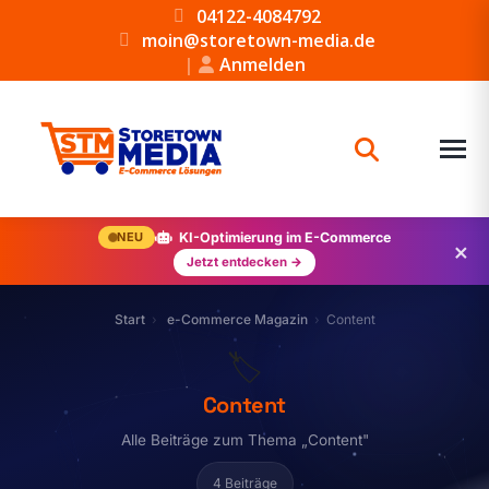
04122-4084792
moin@storetown-media.de
|
Anmelden
NEU
KI-Optimierung im E-Commerce
×
Jetzt entdecken →
Start
e-Commerce Magazin
Content
🏷️
Content
Alle Beiträge zum Thema „Content"
4 Beiträge