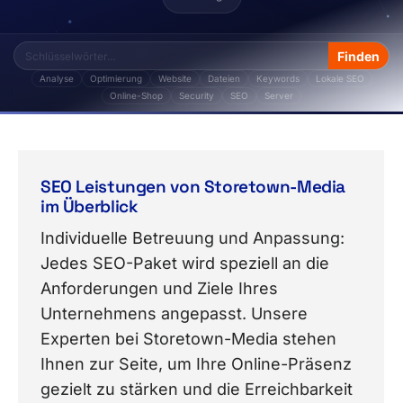
Analyse
Optimierung
Website
Dateien
Keywords
Lokale SEO
Online-Shop
Security
SEO
Server
Das Thema „Content" von Storetown Media enthält 4 
SEO Leistungen von Storetown-Media
im Überblick
Individuelle Betreuung und Anpassung:
Jedes SEO-Paket wird speziell an die
Anforderungen und Ziele Ihres
Unternehmens angepasst. Unsere
Experten bei Storetown-Media stehen
Ihnen zur Seite, um Ihre Online-Präsenz
gezielt zu stärken und die Erreichbarkeit