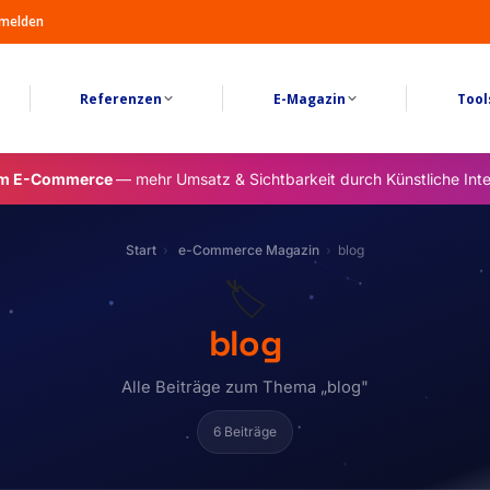
melden
Referenzen
E-Magazin
Tool
im E-Commerce
— mehr Umsatz & Sichtbarkeit durch Künstliche Inte
Start
e-Commerce Magazin
blog
🏷️
blog
Alle Beiträge zum Thema „blog"
6 Beiträge