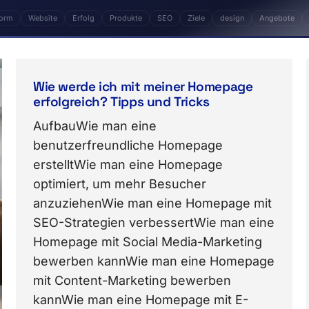
form
Website
Erfolg
Produkte
SEO
Ziele
design
Angebote
hartikel. Zentrale Themen: marketing, Plattform, We
Wie werde ich mit meiner Homepage
erfolgreich? Tipps und Tricks
AufbauWie man eine
benutzerfreundliche Homepage
erstelltWie man eine Homepage
optimiert, um mehr Besucher
anzuziehenWie man eine Homepage mit
SEO-Strategien verbessertWie man eine
Homepage mit Social Media-Marketing
bewerben kannWie man eine Homepage
mit Content-Marketing bewerben
kannWie man eine Homepage mit E-