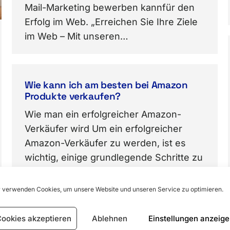
Mail-Marketing bewerben kannfür den
Erfolg im Web. „Erreichen Sie Ihre Ziele
im Web – Mit unseren…
Wie kann ich am besten bei Amazon
Produkte verkaufen?
Wie man ein erfolgreicher Amazon-
Verkäufer wird Um ein erfolgreicher
Amazon-Verkäufer zu werden, ist es
wichtig, einige grundlegende Schritte zu
befolgen. Zunächst müssen Sie ein
Konto bei Amazon eröffnen. Dies ist ein
 verwenden Cookies, um unsere Website und unseren Service zu optimieren.
einfacher Prozess, der nur wenige
Minuten dauert. Sobald Sie Ihr Konto
ookies akzeptieren
Ablehnen
Einstellungen anzeig
eröffnet haben, können Sie Produkte