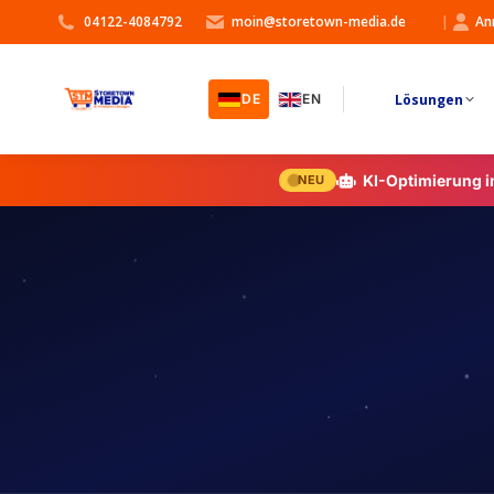
04122-4084792
moin@storetown-media.de
|
An
Lösungen
DE
EN
KI-Optimierung 
NEU