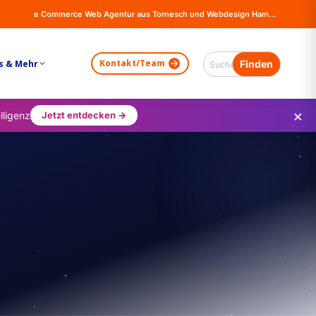
e Commerce Web Agentur aus Tornesch und Webdesign Hamburg - Online Shops, Firma Website Erstellung - Magento - Wordpress - WooCommerce
Kontakt/Team
s & Mehr
×
lligenz
Jetzt entdecken →