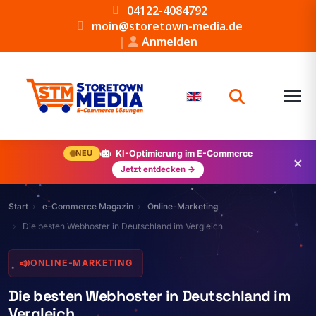
04122-4084792
moin@storetown-media.de
|
Anmelden
NEU
KI-Optimierung im E-Commerce
×
Jetzt entdecken →
Start
e-Commerce Magazin
Online-Marketing
Die besten Webhoster in Deutschland im Vergleich
📣
ONLINE-MARKETING
Die besten Webhoster in Deutschland im
Vergleich