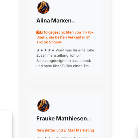
Alina Marxen
zu
🛍️Erfolgsgeschichten von TikTok
Usern, die besten Verkäufer im
TikTok Shop📲
★★★★★ Wow, was für eine tolle
Zusammenstellung! Ich bin
Spielzeugdesignerin aus Lübeck
und habe über TikTok einen Traum
verwirklicht: Meine
handgefertigten Holzspielzeuge
werden jetzt deutschlandweit
verkauft. Die Produktionsvideos, in
denen ich aus…
Frauke Matthiesen
zu
Newsletter und E-Mail Marketing