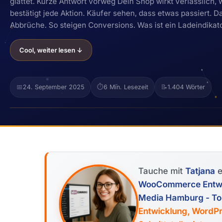
glättet. Kurze Antwort vorweg Dein Shop wirkt verlässlich, w
bestätigt jede Aktion. Käufer sehen, dass etwas passiert. D
Abbrüche. So steigen Conversions. Was ist ein Ladeindikat
Cool, weiter lesen ↓
📅
24. September 2025
⏱️
6 Min. Lesezeit
📝
1.404 Wörter
Tauche mit
Tatjana
e
WooCommerce Entwick
Media Hamburg - T
Entwicklung, WordPr