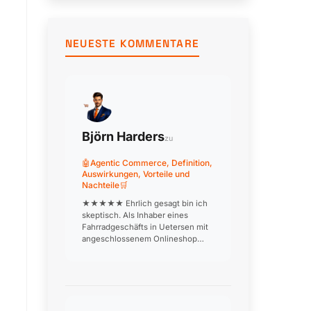
Rücksendung.
NEUESTE KOMMENTARE
Björn Harders
zu
🤖Agentic Commerce, Definition,
Auswirkungen, Vorteile und
Nachteile🛒
★★★★★ Ehrlich gesagt bin ich
skeptisch. Als Inhaber eines
Fahrradgeschäfts in Uetersen mit
angeschlossenem Onlineshop
frage ich mich, wie ein KI-Agent
den Kunden dabei beraten soll,
welches Rad zu welchem
Einsatzzweck passt. Beratung ist
unser USP! W…