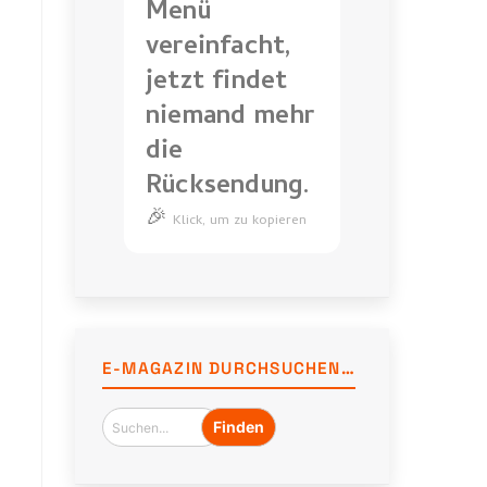
Menü
vereinfacht,
jetzt findet
niemand mehr
die
Rücksendung.
🎉
Ich
Klick, um zu kopieren
habe
das
Menü
vereinfacht,
jetzt
E-MAGAZIN DURCHSUCHEN…
findet
niemand
mehr
die