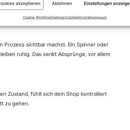
Conversions erhöhen
ookies akzeptieren
Ablehnen
Einstellungen anzeig
Cookie-Richtlinie
Datenschutzbelehrung
Impressum
en Prozess sichtbar machst. Ein Spinner oder
bleiben ruhig. Das senkt Absprünge, vor allem
en Zustand, fühlt sich dein Shop kontrolliert
tt zu gehen.