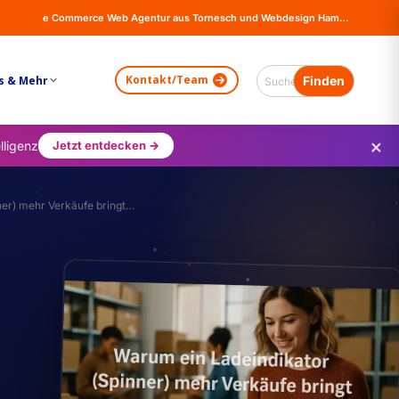
e Commerce Web Agentur aus Tornesch und Webdesign Hamburg - Online Shops, Firma Website Erstellung - Magento - Wordpress - WooCommerce
Kontakt/Team
s & Mehr
×
lligenz
Jetzt entdecken →
er) mehr Verkäufe bringt…