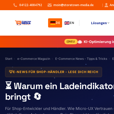
04122-4084792
moin@storetown-media.de
|
An
Lösungen
DE
EN
KI-Optimierung 
NEU
Start
e-Commerce Magazin
E-Commerce News - Tipps & Tricks
E
💡
E-NEWS FÜR SHOP-HÄNDLER - LESE DICH REICH
⏳ Warum ein Ladeindikato
bringt 🔄
Für Shop-Entwickler und Händler. Wie Micro-UX Vertrauen 