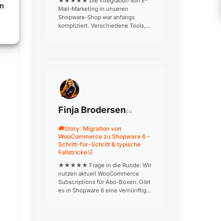
★★★★★ Die Integration von E-
en
Mail-Marketing in unseren
Shopware-Shop war anfangs
kompliziert. Verschiedene Tools,
die nicht richtig miteinander
kommunizieren, doppelte
Datenpflege, inkonsistente
Kundensegmente. Nach
professioneller Einrichtung läuft j…
Finja Brodersen
zu
🚚Story: Migration von
WooCommerce zu Shopware 6 –
Schritt-für-Schritt & typische
Fallstricke🛒
★★★★★ Frage in die Runde: Wir
nutzen aktuell WooCommerce
Subscriptions für Abo-Boxen. Gibt
es in Shopware 6 eine vernünftige
Alternative? Das ist unser größter
Blocker für die Migration… 👍 0 ❤️
0 😂 0 😮 0 😢 0 🎉 0