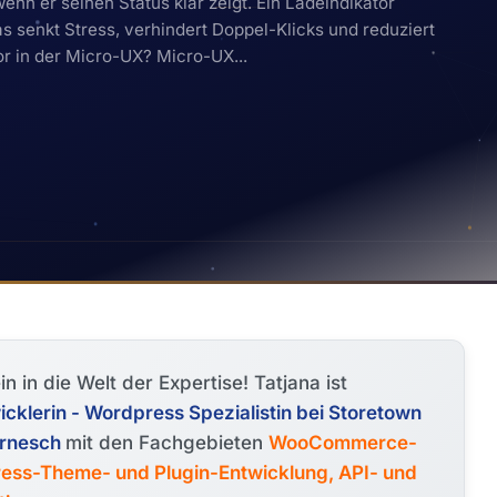
enn er seinen Status klar zeigt. Ein Ladeindikator
as senkt Stress, verhindert Doppel-Klicks und reduziert
or in der Micro-UX? Micro-UX...
in in die Welt der Expertise! Tatjana ist
lerin - Wordpress Spezialistin bei Storetown
ornesch
mit den Fachgebieten
WooCommerce-
ess-Theme- und Plugin-Entwicklung, API- und