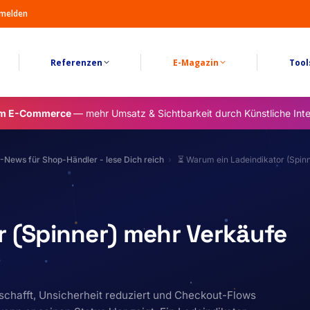
melden
Referenzen
E-Magazin
Tool
im E-Commerce
— mehr Umsatz & Sichtbarkeit durch Künstliche Inte
-News für Shop-Händler - lese Dich reich
⏳ Warum ein Ladeindikator (Spinn
r (Spinner) mehr Verkäufe
schafft, Unsicherheit reduziert und Checkout-Flows