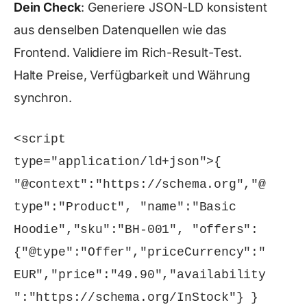
Dein Check
: Generiere JSON-LD konsistent
aus denselben Datenquellen wie das
Frontend. Validiere im Rich-Result-Test.
Halte Preise, Verfügbarkeit und Währung
synchron.
<script 
type="application/ld+json">{ 
"@context":"https://schema.org","@
type":"Product", "name":"Basic 
Hoodie","sku":"BH-001", "offers":
{"@type":"Offer","priceCurrency":"
EUR","price":"49.90","availability
":"https://schema.org/InStock"} }