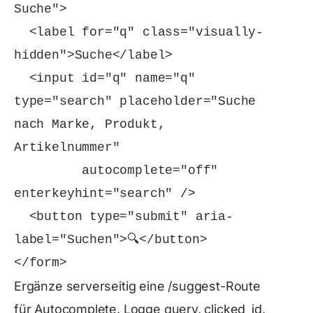
Suche">

  <label for="q" class="visually-
hidden">Suche</label>

  <input id="q" name="q" 
type="search" placeholder="Suche 
nach Marke, Produkt, 
Artikelnummer"

         autocomplete="off" 
enterkeyhint="search" />

  <button type="submit" aria-
label="Suchen">
🔍
</button>

</form>
Ergänze serverseitig eine
/suggest
-Route
für Autocomplete. Logge
query
,
clicked_id
,