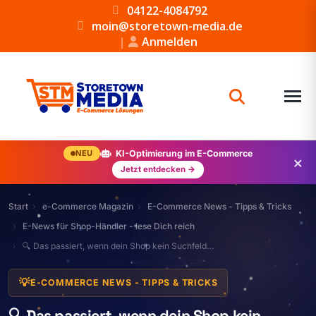
04122-4084792
moin@storetown-media.de
|
Anmelden
NEU
KI-Optimierung im E-Commerce
×
Jetzt entdecken →
Start
e-Commerce Magazin
E-Commerce News - Tipps & Tricks
E-News für Shop-Händler - lese Dich reich
🔍 Das passiert, wenn dein Shop kein Suchfeld…
💡
E-COMMERCE NEWS - TIPPS & TRICKS
🔍 Das passiert, wenn dein Shop kein