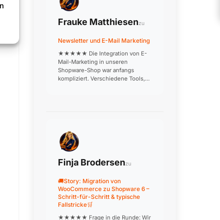
en
Frauke Matthiesen
zu
Newsletter und E-Mail Marketing
★★★★★ Die Integration von E-
Mail-Marketing in unseren
Shopware-Shop war anfangs
kompliziert. Verschiedene Tools,
die nicht richtig miteinander
kommunizieren, doppelte
Datenpflege, inkonsistente
Kundensegmente. Nach
professioneller Einrichtung läuft j…
Finja Brodersen
zu
🚚Story: Migration von
WooCommerce zu Shopware 6 –
Schritt-für-Schritt & typische
Fallstricke🛒
★★★★★ Frage in die Runde: Wir