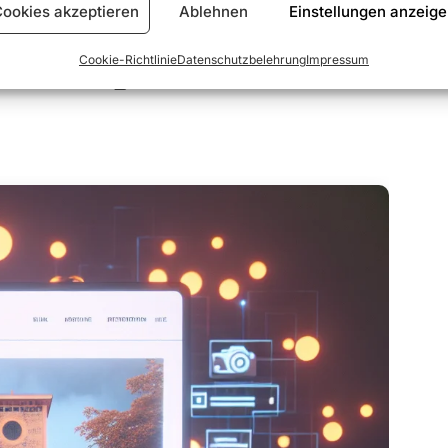
ookies akzeptieren
Ablehnen
Einstellungen anzeig
Cookie-Richtlinie
Datenschutzbelehrung
Impressum
Einbindung und Präsentation