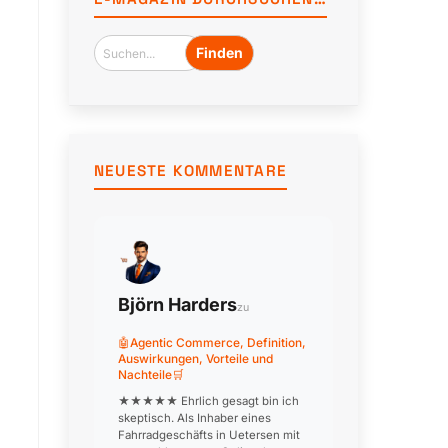
findet
niemand
mehr
die
Rücksendung.
NEUESTE KOMMENTARE
Björn Harders
zu
🤖Agentic Commerce, Definition,
Auswirkungen, Vorteile und
Nachteile🛒
★★★★★ Ehrlich gesagt bin ich
skeptisch. Als Inhaber eines
Fahrradgeschäfts in Uetersen mit