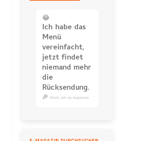
😂
Ich habe das
Menü
vereinfacht,
jetzt findet
niemand mehr
die
Rücksendung.
🎉
Ich
Klick, um zu kopieren
habe
das
Menü
vereinfacht,
jetzt
E-MAGAZIN DURCHSUCHEN…