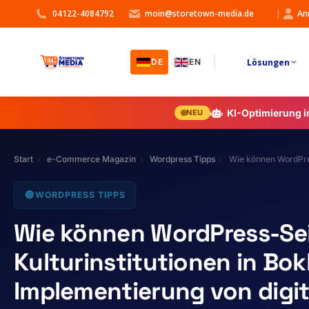
04122-4084792
moin@storetown-media.de
|
An
Lösungen
DE
EN
KI-Optimierung 
NEU
Start
e-Commerce Magazin
Wordpress Tipps
Wie können WordPress
🔘
WORDPRESS TIPPS
Wie können WordPress-Seit
Kulturinstitutionen in Bo
Implementierung von digi