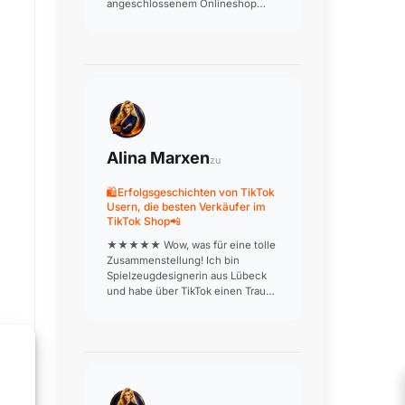
angeschlossenem Onlineshop
frage ich mich, wie ein KI-Agent
den Kunden dabei beraten soll,
welches Rad zu welchem
Einsatzzweck passt. Beratung ist
unser USP! W…
Alina Marxen
zu
🛍️Erfolgsgeschichten von TikTok
Usern, die besten Verkäufer im
TikTok Shop📲
★★★★★ Wow, was für eine tolle
Zusammenstellung! Ich bin
Spielzeugdesignerin aus Lübeck
und habe über TikTok einen Traum
verwirklicht: Meine
handgefertigten Holzspielzeuge
werden jetzt deutschlandweit
verkauft. Die Produktionsvideos, in
denen ich aus…