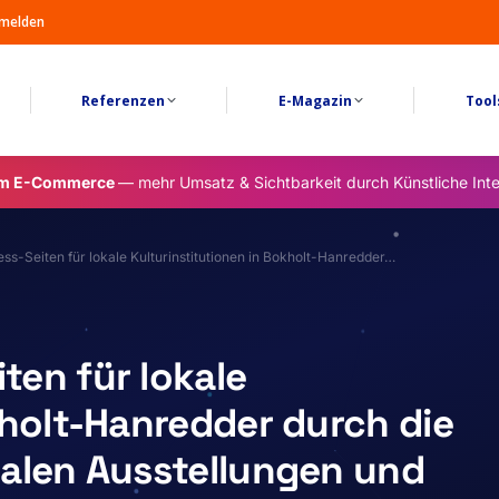
melden
Referenzen
E-Magazin
Tool
im E-Commerce
— mehr Umsatz & Sichtbarkeit durch Künstliche Inte
-Seiten für lokale Kulturinstitutionen in Bokholt-Hanredder…
en für lokale
kholt-Hanredder durch die
talen Ausstellungen und