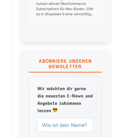
nutzen aktuell WooCommerce
Subscriptions für Abo-Boxen. Gibt
es in Shopware 6 eine vernünftige
Alternative? Das ist unser größter
Blocker für die Migration… 👍 0 ❤️
0 😂 0 😮 0 😢 0 🎉 0
ABONNIERE UNSEREN
NEWSLETTER
Wir möchten dir gerne
die neuesten E-News und
Angebote zukommen
lassen