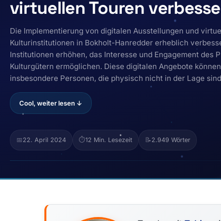
virtuellen Touren verbess
Die Implementierung von digitalen Ausstellungen und virtu
Kulturinstitutionen in Bokholt-Hanredder erheblich verbess
Institutionen erhöhen, das Interesse und Engagement des P
Kulturgütern ermöglichen. Diese digitalen Angebote können
insbesondere Personen, die physisch nicht in der Lage sind
Cool, weiter lesen ↓
📅
22. April 2024
⏱️
12 Min. Lesezeit
📝
2.949 Wörter