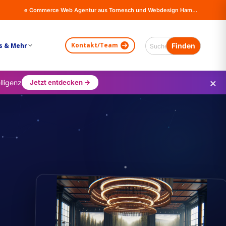
e Commerce Web Agentur aus Tornesch und Webdesign Hamburg - Online Shops, Firma Website Erstellung - Magento - Wordpress - WooCommerce
Kontakt/Team
s & Mehr
×
lligenz
Jetzt entdecken →