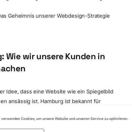
 Das Geheimnis unserer Webdesign-Strategie
g: Wie wir unsere Kunden in
machen
r Idee, dass eine Website wie ein Spiegelbild
men ansässig ist. Hamburg ist bekannt für
e Szene und seine maritime Atmosphäre. Wir
 verwenden Cookies, um unsere Website und unseren Service zu optimieren.
ign-Projekt und schaffen so ein einzigartiges
.