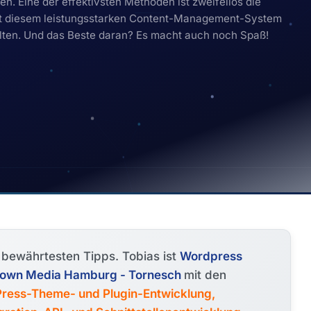
n. Eine der effektivsten Methoden ist zweifellos die
 Mit diesem leistungsstarken Content-Management-System
walten. Und das Beste daran? Es macht auch noch Spaß!
e bewährtesten Tipps. Tobias ist
Wordpress
etown Media Hamburg - Tornesch
mit den
ress-Theme- und Plugin-Entwicklung,