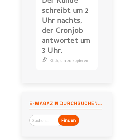
Der Kunde
schreibt um 2
Uhr nachts,
der Cronjob
antwortet um
3 Uhr.
🎉
Der
Klick, um zu kopieren
Kunde
schreibt
um
2
Uhr
E-MAGAZIN DURCHSUCHEN…
nachts,
der
Cronjob
antwortet