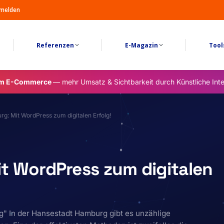
melden
Referenzen
E-Magazin
Tool
im E-Commerce
— mehr Umsatz & Sichtbarkeit durch Künstliche Inte
g: Mit WordPress zum digitalen Erfolg!
t WordPress zum digitalen
g" In der Hansestadt Hamburg gibt es unzählige