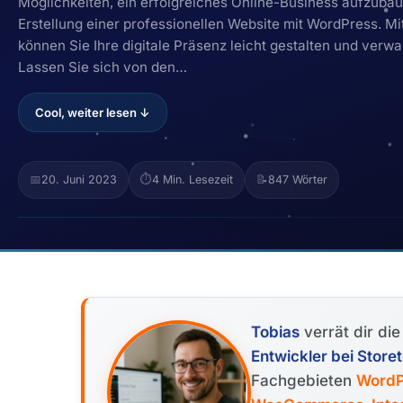
Möglichkeiten, ein erfolgreiches Online-Business aufzubaue
Erstellung einer professionellen Website mit WordPress.
können Sie Ihre digitale Präsenz leicht gestalten und ver
Lassen Sie sich von den…
Cool, weiter lesen ↓
📅
20. Juni 2023
⏱️
4 Min. Lesezeit
📝
847 Wörter
Tobias
verrät dir di
Entwickler bei Stor
Fachgebieten
WordP