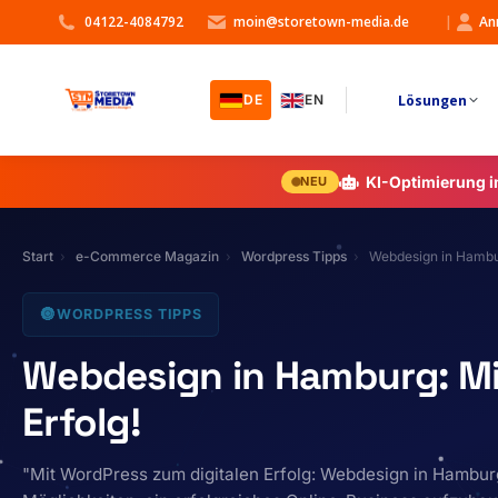
04122-4084792
moin@storetown-media.de
|
An
Lösungen
DE
EN
KI-Optimierung 
NEU
Start
e-Commerce Magazin
Wordpress Tipps
Webdesign in Hambur
🔘
WORDPRESS TIPPS
Webdesign in Hamburg: Mi
Erfolg!
"Mit WordPress zum digitalen Erfolg: Webdesign in Hambur