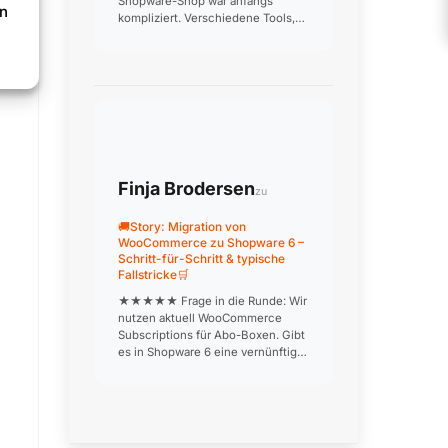
Shopware-Shop war anfangs
en
kompliziert. Verschiedene Tools,
die nicht richtig miteinander
kommunizieren, doppelte
Datenpflege, inkonsistente
Kundensegmente. Nach
professioneller Einrichtung läuft j…
Finja Brodersen
zu
🚚Story: Migration von
WooCommerce zu Shopware 6 –
Schritt-für-Schritt & typische
Fallstricke🛒
★★★★★ Frage in die Runde: Wir
nutzen aktuell WooCommerce
Subscriptions für Abo-Boxen. Gibt
es in Shopware 6 eine vernünftige
Alternative? Das ist unser größter
Blocker für die Migration… 👍 0 ❤️
0 😂 0 😮 0 😢 0 🎉 0