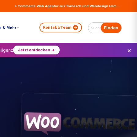
e Commerce Web Agentur aus Tornesch und Webdesign Hamburg - Online Shops, Firma Website Erstellung - Magento - Wordpress - WooCommerce
Kontakt/Team
s & Mehr
×
lligenz
Jetzt entdecken →