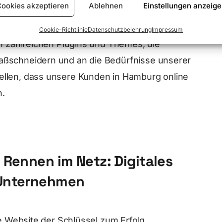
ookies akzeptieren
Ablehnen
Einstellungen anzeig
 Websites zu erstellen, die sich einfach
Cookie-Richtlinie
Datenschutzbelehrung
Impressum
en zahlreichen Plugins und Themes, die
aßschneidern und an die Bedürfnisse unserer
ellen, dass unsere Kunden in Hamburg online
n.
 Rennen im Netz: Digitales
Unternehmen
de Website der Schlüssel zum Erfolg.