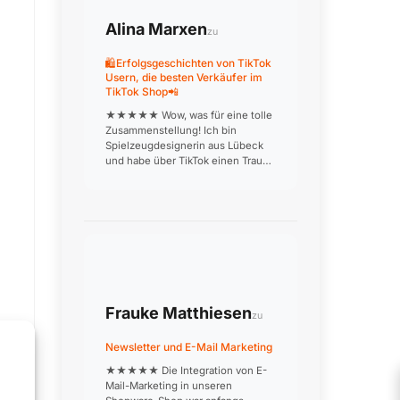
Alina Marxen
zu
🛍️Erfolgsgeschichten von TikTok
Usern, die besten Verkäufer im
TikTok Shop📲
★★★★★ Wow, was für eine tolle
Zusammenstellung! Ich bin
Spielzeugdesignerin aus Lübeck
und habe über TikTok einen Traum
verwirklicht: Meine
handgefertigten Holzspielzeuge
werden jetzt deutschlandweit
verkauft. Die Produktionsvideos, in
denen ich aus…
Frauke Matthiesen
zu
Newsletter und E-Mail Marketing
★★★★★ Die Integration von E-
Mail-Marketing in unseren