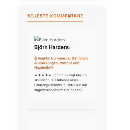
um
3
NEUESTE KOMMENTARE
Uhr.
Björn Harders
zu
🤖Agentic Commerce, Definition,
Auswirkungen, Vorteile und
Nachteile🛒
★★★★★ Ehrlich gesagt bin ich
skeptisch. Als Inhaber eines
Fahrradgeschäfts in Uetersen mit
angeschlossenem Onlineshop
frage ich mich, wie ein KI-Agent
den Kunden dabei beraten soll,
welches Rad zu welchem
Einsatzzweck passt. Beratung ist
unser USP! W…