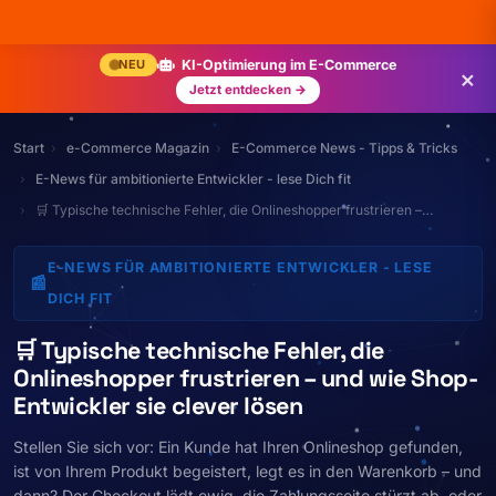
NEU
KI-Optimierung im E-Commerce
×
Jetzt entdecken →
Start
e-Commerce Magazin
E-Commerce News - Tipps & Tricks
E-News für ambitionierte Entwickler - lese Dich fit
🛒 Typische technische Fehler, die Onlineshopper frustrieren –…
E-NEWS FÜR AMBITIONIERTE ENTWICKLER - LESE
📰
DICH FIT
🛒 Typische technische Fehler, die
Onlineshopper frustrieren – und wie Shop-
Entwickler sie clever lösen
Stellen Sie sich vor: Ein Kunde hat Ihren Onlineshop gefunden,
ist von Ihrem Produkt begeistert, legt es in den Warenkorb – und
dann? Der Checkout lädt ewig, die Zahlungsseite stürzt ab, oder