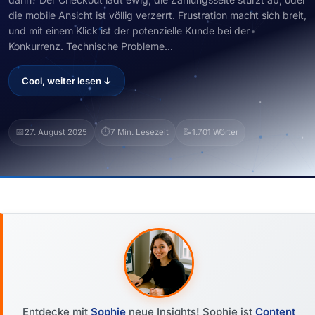
die mobile Ansicht ist völlig verzerrt. Frustration macht sich breit,
und mit einem Klick ist der potenzielle Kunde bei der
Konkurrenz. Technische Probleme...
Cool, weiter lesen ↓
📅
⏱️
📝
27. August 2025
7 Min. Lesezeit
1.701 Wörter
Entdecke mit
Sophie
neue Insights! Sophie ist
Content