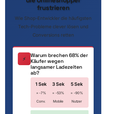
frustrieren
Wie Shop-Entwickler die häufigsten
Tech-Probleme clever lösen und
Conversions retten
Warum brechen 68% der
⚡
Käufer wegen
langsamer Ladezeiten
ab?
1 Sek
3 Sek
5 Sek
= -7%
= -53%
= -90%
Conv.
Mobile
Nutzer