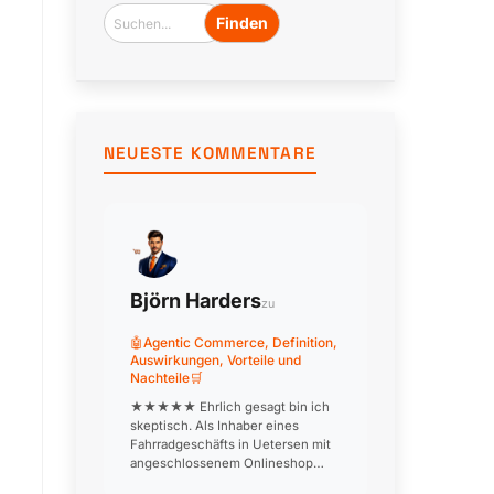
der
Cronjob
antwortet
um
3
NEUESTE KOMMENTARE
Uhr.
Björn Harders
zu
🤖Agentic Commerce, Definition,
Auswirkungen, Vorteile und
Nachteile🛒
★★★★★ Ehrlich gesagt bin ich
skeptisch. Als Inhaber eines
Fahrradgeschäfts in Uetersen mit
angeschlossenem Onlineshop
frage ich mich, wie ein KI-Agent