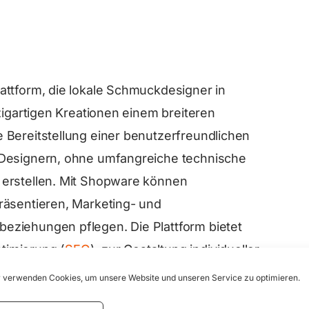
attform, die lokale Schmuckdesigner in
zigartigen Kreationen einem breiteren
 Bereitstellung einer benutzerfreundlichen
 Designern, ohne umfangreiche technische
 erstellen. Mit Shopware können
räsentieren, Marketing- und
eziehungen pflegen. Die Plattform bietet
timierung (
SEO
), zur Gestaltung individueller
ial-Media-Kanälen, was die Sichtbarkeit der
 verwenden Cookies, um unsere Website und unseren Service zu optimieren.
den anzieht. Darüber hinaus unterstützt