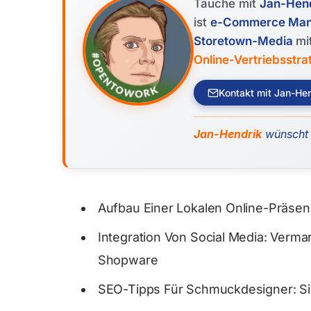
Tauche mit
Jan-Hen
ist
e-Commerce Manag
Storetown-Media
mi
Online-Vertriebsstra
Kontakt mit Jan-He
Jan-Hendrik
wünscht d
Aufbau Einer Lokalen Online-Präsen
Integration Von Social Media: Verm
Shopware
SEO-Tipps Für Schmuckdesigner: Sic