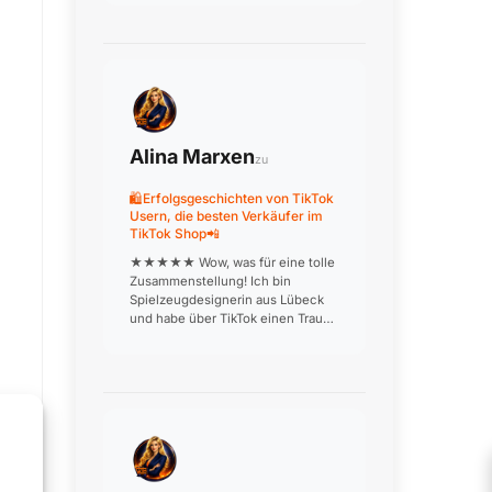
den Kunden dabei beraten soll,
welches Rad zu welchem
Einsatzzweck passt. Beratung ist
unser USP! W…
Alina Marxen
zu
🛍️Erfolgsgeschichten von TikTok
Usern, die besten Verkäufer im
TikTok Shop📲
★★★★★ Wow, was für eine tolle
Zusammenstellung! Ich bin
Spielzeugdesignerin aus Lübeck
und habe über TikTok einen Traum
verwirklicht: Meine
handgefertigten Holzspielzeuge
werden jetzt deutschlandweit
verkauft. Die Produktionsvideos, in
denen ich aus…