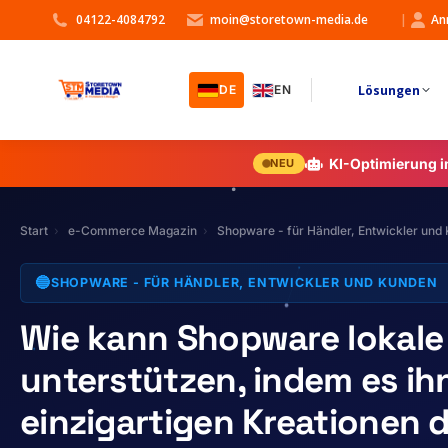
04122-4084792
moin@storetown-media.de
|
An
Lösungen
DE
EN
KI-Optimierung 
NEU
Start
e-Commerce Magazin
Shopware - für Händler, Entwickler und
🔵
SHOPWARE - FÜR HÄNDLER, ENTWICKLER UND KUNDEN
Wie kann Shopware lokale
unterstützen, indem es ih
einzigartigen Kreationen d