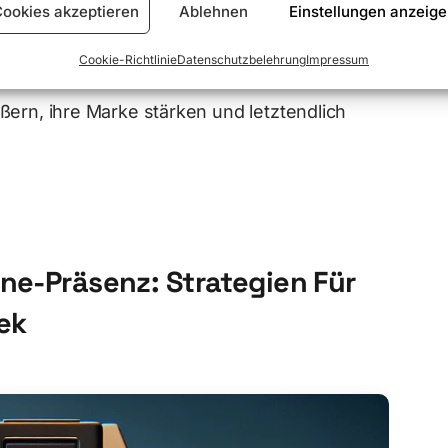
ookies akzeptieren
Ablehnen
Einstellungen anzeig
n und Logistiklösungen, was den
en Designern ermöglicht, sich auf ihre
Cookie-Richtlinie
Datenschutzbelehrung
Impressum
lokale Schmuckdesigner in Ellerbek Shopware
ßern, ihre Marke stärken und letztendlich
ine-Präsenz: Strategien Für
ek