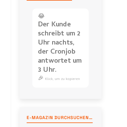
😂
Der Kunde
schreibt um 2
Uhr nachts,
der Cronjob
antwortet um
3 Uhr.
🎉
Der
Klick, um zu kopieren
Kunde
schreibt
um
2
Uhr
E-MAGAZIN DURCHSUCHEN…
nachts,