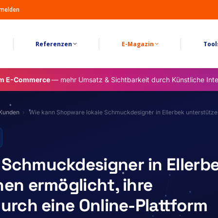
melden
Referenzen
E-Magazin
Tool
im E-Commerce
— mehr Umsatz & Sichtbarkeit durch Künstliche Inte
 Kunden
Wie kann Shopware lokale Schmuckdesigner in Ellerbek unterstütz
 Schmuckdesigner in Ellerb
nen ermöglicht, ihre
urch eine Online-Plattform