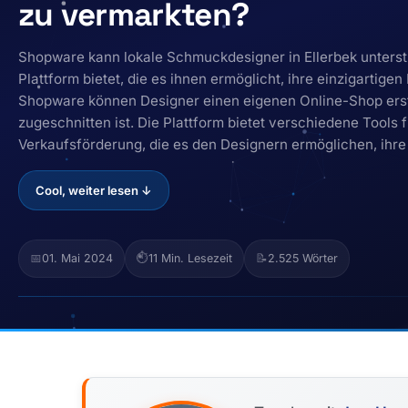
zu vermarkten?
Shopware kann lokale Schmuckdesigner in Ellerbek unterst
Plattform bietet, die es ihnen ermöglicht, ihre einzigartig
Shopware können Designer einen eigenen Online-Shop erste
zugeschnitten ist. Die Plattform bietet verschiedene Tool
Verkaufsförderung, die es den Designern ermöglichen, ihr
Cool, weiter lesen ↓
📅
01. Mai 2024
⏱️
11 Min. Lesezeit
📝
2.525 Wörter