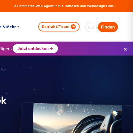
e Commerce Web Agentur aus Tornesch und Webdesign Hamburg - Online Shops, Firma Website Erstellung - Magento - Wordpress - WooCommerce
Kontakt/Team
s & Mehr
×
lligenz
Jetzt entdecken →
en,…
ek