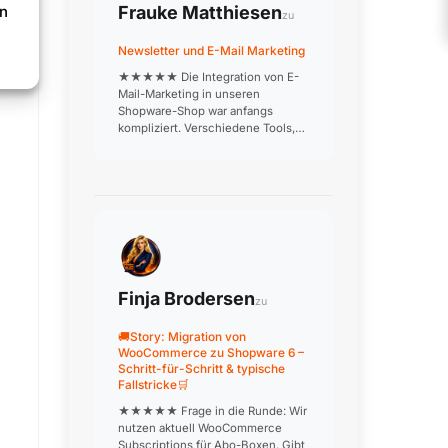
en
Frauke Matthiesen
zu
Newsletter und E-Mail Marketing
★★★★★ Die Integration von E-
Mail-Marketing in unseren
Shopware-Shop war anfangs
kompliziert. Verschiedene Tools,
die nicht richtig miteinander
kommunizieren, doppelte
Datenpflege, inkonsistente
Kundensegmente. Nach
professioneller Einrichtung läuft j…
Finja Brodersen
zu
🚚Story: Migration von
WooCommerce zu Shopware 6 –
Schritt-für-Schritt & typische
Fallstricke🛒
★★★★★ Frage in die Runde: Wir
nutzen aktuell WooCommerce
Subscriptions für Abo-Boxen. Gibt