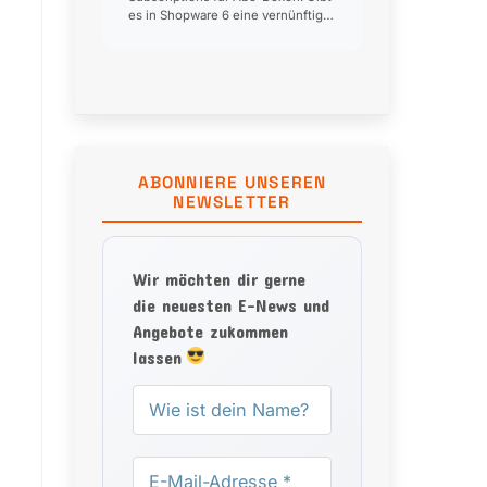
es in Shopware 6 eine vernünftige
Alternative? Das ist unser größter
Blocker für die Migration… 👍 0 ❤️
0 😂 0 😮 0 😢 0 🎉 0
ABONNIERE UNSEREN
NEWSLETTER
Wir möchten dir gerne
die neuesten E-News und
Angebote zukommen
lassen