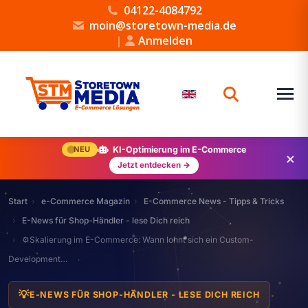
04122-4084792
moin@storetown-media.de
|
Anmelden
NEU
KI-Optimierung im E-Commerce
×
Jetzt entdecken →
Start
e-Commerce Magazin
E-Commerce News - Tipps & Tricks
E-News für Shop-Händler - lese Dich reich
⚙️Skalierung im E-Commerce: Wann lohnt sich ein Custom-
Development…
💡
E-NEWS FÜR SHOP-HÄNDLER - LESE DICH REICH