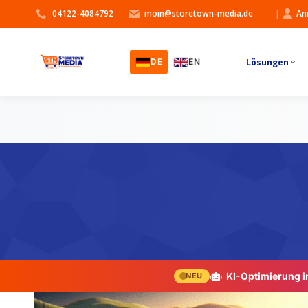
04122-4084792
moin@storetown-media.de
|
An
Lösungen
DE
EN
KI-Optimierung 
NEU