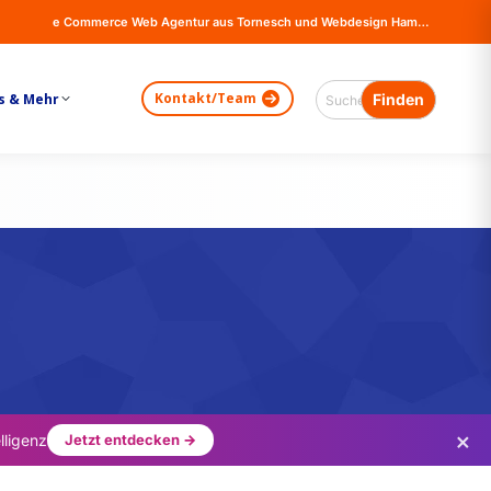
e Commerce Web Agentur aus Tornesch und Webdesign Hamburg - Online Shops, Firma Website Erstellung - Magento - Wordpress - WooCommerce
Kontakt/Team
s & Mehr
×
lligenz
Jetzt entdecken →