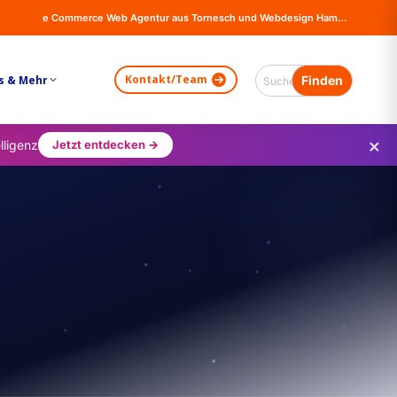
e Commerce Web Agentur aus Tornesch und Webdesign Hamburg - Online Shops, Firma Website Erstellung - Magento - Wordpress - WooCommerce
Kontakt/Team
s & Mehr
×
lligenz
Jetzt entdecken →