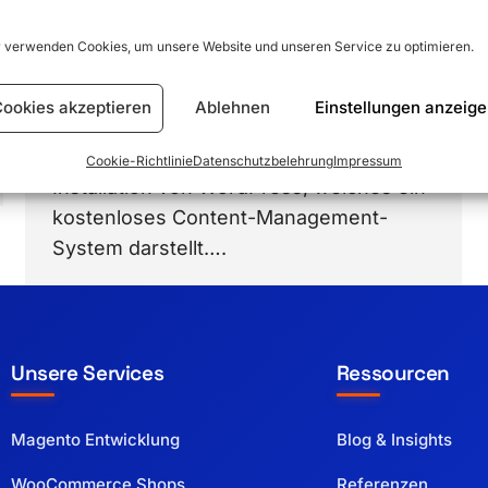
intertnational gerne als Software von
Onlineshops benutzt. Bestandteile Ein
 verwenden Cookies, um unsere Website und unseren Service zu optimieren.
WooCommerce Onlineshop besteht aus
5 Faktoren. Der erste Faktor ist der
ookies akzeptieren
Ablehnen
Einstellungen anzeig
Hoster, die Domain und das SSL
Zertifikat. Der zweite Faktor ist die
Cookie-Richtlinie
Datenschutzbelehrung
Impressum
Installation von WordPress, welches ein
kostenloses Content-Management-
System darstellt….
Unsere Services
Ressourcen
Magento Entwicklung
Blog & Insights
WooCommerce Shops
Referenzen