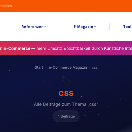
melden
Referenzen
E-Magazin
Tool
im E-Commerce
— mehr Umsatz & Sichtbarkeit durch Künstliche Inte
Start
e-Commerce Magazin
css
🏷️
css
Alle Beiträge zum Thema „css"
4 Beiträge