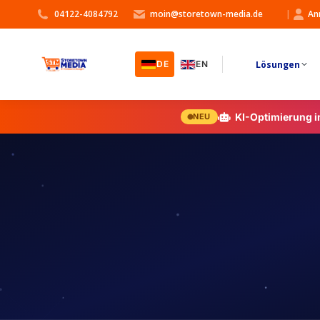
04122-4084792
moin@storetown-media.de
|
An
Lösungen
DE
EN
KI-Optimierung 
NEU