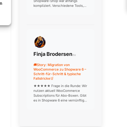
Shopware-Shop war anfangs
en
kompliziert. Verschiedene Tools,
die nicht richtig miteinander
kommunizieren, doppelte
Datenpflege, inkonsistente
Kundensegmente. Nach
professioneller Einrichtung läuft j…
Finja Brodersen
zu
🚚Story: Migration von
WooCommerce zu Shopware 6 –
Schritt-für-Schritt & typische
Fallstricke🛒
★★★★★ Frage in die Runde: Wir
nutzen aktuell WooCommerce
Subscriptions für Abo-Boxen. Gibt
es in Shopware 6 eine vernünftige
Alternative? Das ist unser größter
Blocker für die Migration… 👍 0 ❤️
0 😂 0 😮 0 😢 0 🎉 0