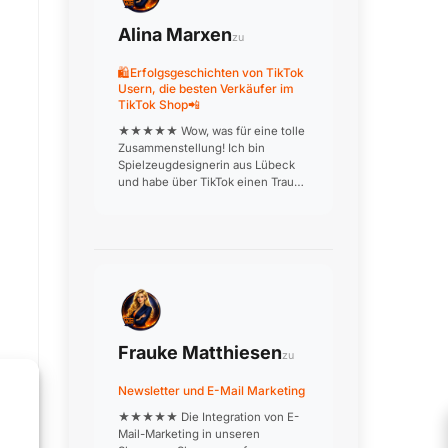
Alina Marxen
zu
🛍️Erfolgsgeschichten von TikTok
Usern, die besten Verkäufer im
TikTok Shop📲
★★★★★ Wow, was für eine tolle
Zusammenstellung! Ich bin
Spielzeugdesignerin aus Lübeck
und habe über TikTok einen Traum
verwirklicht: Meine
handgefertigten Holzspielzeuge
werden jetzt deutschlandweit
verkauft. Die Produktionsvideos, in
denen ich aus…
Frauke Matthiesen
zu
Newsletter und E-Mail Marketing
★★★★★ Die Integration von E-
Mail-Marketing in unseren