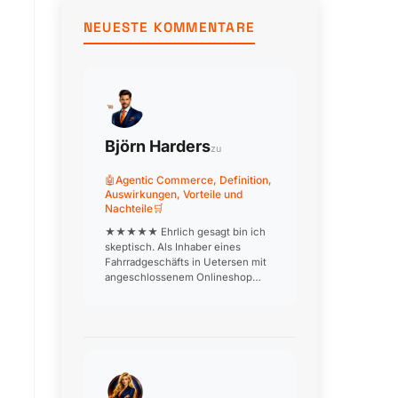
3
NEUESTE KOMMENTARE
Uhr.
Björn Harders
zu
🤖Agentic Commerce, Definition,
Auswirkungen, Vorteile und
Nachteile🛒
★★★★★ Ehrlich gesagt bin ich
skeptisch. Als Inhaber eines
Fahrradgeschäfts in Uetersen mit
angeschlossenem Onlineshop
frage ich mich, wie ein KI-Agent
den Kunden dabei beraten soll,
welches Rad zu welchem
Einsatzzweck passt. Beratung ist
unser USP! W…