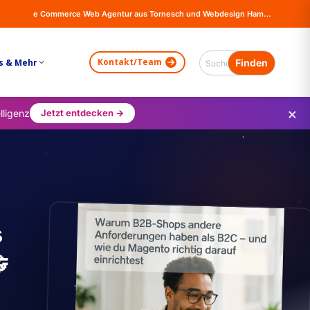
e Commerce Web Agentur aus Tornesch und Webdesign Hamburg - Online Shops, Firma Website Erstellung - Magento - Wordpress - WooCommerce
Kontakt/Team
s & Mehr
×
lligenz
Jetzt entdecken →
s
