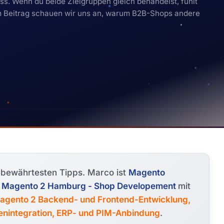
ess. Wenn du beide Zielgruppen gleich behandelst, fühlt
em Beitrag schauen wir uns an, warum B2B-Shops andere
e bewährtesten Tipps. Marco ist
Magento
 - Magento 2 Hamburg - Shop Developement
mit
agento 2 Backend- und Frontend-Entwicklung,
lenintegration, ERP- und PIM-Anbindung
.