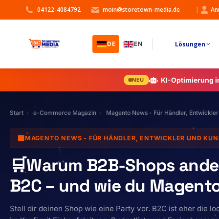
04122-4084792
moin@storetown-media.de
|
An
Lösungen
DE
EN
KI-Optimierung 
NEU
Start
e-Commerce Magazin
Magento News - Für Händler, Entwickle
🟧
MAGENTO NEWS - FÜR HÄNDLER, ENTWICKLER UND KU
🛒Warum B2B-Shops ander
B2C – und wie du Magento 
Stell dir deinen Shop wie eine Party vor. B2C ist eher die