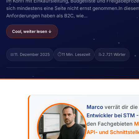
im Konfi mit Einkaufsleitung, Budgetliste und Freigabeproz
sich mindestens eine Seite nicht ernst genommen.In dies
Anforderungen haben als B2C, wie...
Cool, weiter lesen ↓
📅
11. Dezember 2025
⏱️
11 Min. Lesezeit
📝
2.721 Wörter
Marco
verrät dir di
Entwickler bei STM
den Fachgebieten
M
API- und Schnittstel