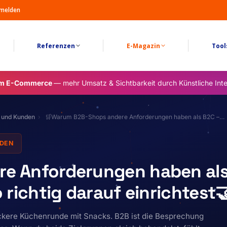
melden
Referenzen
E-Magazin
Tool
im E-Commerce
— mehr Umsatz & Sichtbarkeit durch Künstliche Inte
r und Kunden
🛒Warum B2B-Shops andere Anforderungen haben als B2C –…
NDEN
e Anforderungen haben al
richtig darauf einrichtest
 lockere Küchenrunde mit Snacks. B2B ist die Besprechung