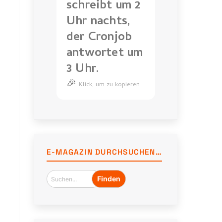
schreibt um 2
Uhr nachts,
der Cronjob
antwortet um
3 Uhr.
🎉
Der
Klick, um zu kopieren
Kunde
schreibt
um
2
Uhr
E-MAGAZIN DURCHSUCHEN…
nachts,
der
Cronjob
antwortet
um