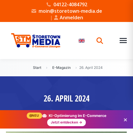
04122-4084792
moin@storetown-media.de
|
Anmelden
Start
›
E-Magazin
›
26. April 2024
26. APRIL 2024
NEU
KI-Optimierung im E-Commerce
×
Jetzt entdecken →