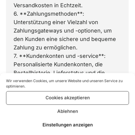
Versandkosten in Echtzeit.
6. **Zahlungsmethoden**:
Unterstützung einer Vielzahl von
Zahlungsgateways und -optionen, um
den Kunden eine sichere und bequeme
Zahlung zu ermöglichen.
7. **Kundenkonten und -service**:
Personalisierte Kundenkonten, die
Bestellhistorie, Lieferstatus und die
Möglichkeit bieten, Bestellungen zu
Wir verwenden Cookies, um unsere Website und unseren Service zu
optimieren.
verfolgen.
Cookies akzeptieren
8. **Marketing-Tools**: Promotion- und
Rabatt-Tools, um Angebote zu erstellen
Ablehnen
und Kunden zu binden.
9. **SEO-Funktionen**:
Einstellungen anzeigen
Suchmaschinenoptimierung, um die