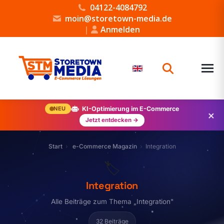
04122-4084792
moin@storetown-media.de
|
Anmelden
NEU
KI-Optimierung im E-Commerce
×
Jetzt entdecken →
Start
e-Commerce Magazin
Integration
🏷️
Integration
Alle Beiträge zum Thema „Integration"
32 Beiträge