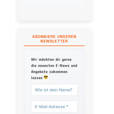
Alternative? Das ist unser größter
Blocker für die Migration… 👍 0 ❤️
0 😂 0 😮 0 😢 0 🎉 0
ABONNIERE UNSEREN
NEWSLETTER
Wir möchten dir gerne
die neuesten E-News und
Angebote zukommen
lassen