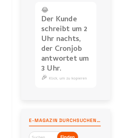
😂
Der Kunde
schreibt um 2
Uhr nachts,
der Cronjob
antwortet um
3 Uhr.
🎉
Der
Klick, um zu kopieren
Kunde
schreibt
um
2
Uhr
E-MAGAZIN DURCHSUCHEN…
nachts,
der