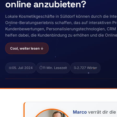
online anzubieten?
Lokale Kosmetikgeschäfte in Sülldorf können durch die Inte
Online-Beratungserlebnis schaffen, das auf interaktiven Pr
Kundenbewertungen, Personalisierungstechnologien, CRM un
helfen dabei, die Kundenbindung zu erhöhen und die Onlin
Cool, weiter lesen ↓
📅
05. Juli 2024
⏱️
11 Min. Lesezeit
📝
2.727 Wörter
Marco
verrät dir di