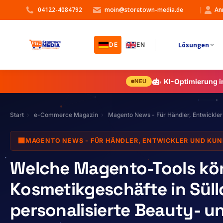
04122-4084792
moin@storetown-media.de
|
An
Lösungen
DE
EN
KI-Optimierung 
NEU
Start
e-Commerce Magazin
Magento News - Für Händler, Entwickle
🟧
MAGENTO NEWS - FÜR HÄNDLER, ENTWICKLER UND KU
Welche Magento-Tools kö
Kosmetikgeschäfte in Sül
personalisierte Beauty- 