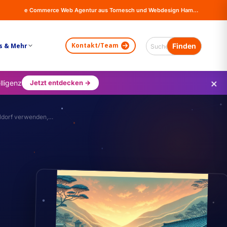
e Commerce Web Agentur aus Tornesch und Webdesign Hamburg - Online Shops, Firma Website Erstellung - Magento - Wordpress - WooCommerce
Kontakt/Team
s & Mehr
×
lligenz
Jetzt entdecken →
lldorf verwenden,…