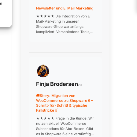
en
Newsletter und E-Mail Marketing
★★★★★ Die Integration von E-
Mail-Marketing in unseren
Shopware-Shop war anfangs
kompliziert. Verschiedene Tools,
die nicht richtig miteinander
kommunizieren, doppelte
Datenpflege, inkonsistente
Kundensegmente. Nach
professioneller Einrichtung läuft j…
Finja Brodersen
zu
🚚Story: Migration von
WooCommerce zu Shopware 6 –
Schritt-für-Schritt & typische
Fallstricke🛒
★★★★★ Frage in die Runde: Wir
nutzen aktuell WooCommerce
Subscriptions für Abo-Boxen. Gibt
es in Shopware 6 eine vernünftige