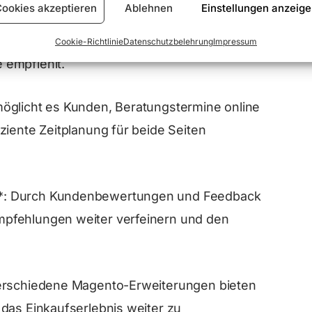
ookies akzeptieren
Ablehnen
Einstellungen anzeig
*: Durch maßgeschneiderte Fragebögen und
schen Hautpflegebedürfnisse eingeben,
Cookie-Richtlinie
Datenschutzbelehrung
Impressum
 empfiehlt.
öglicht es Kunden, Beratungstermine online
ziente Zeitplanung für beide Seiten
*: Durch Kundenbewertungen und Feedback
pfehlungen weiter verfeinern und den
Verschiedene Magento-Erweiterungen bieten
das Einkaufserlebnis weiter zu