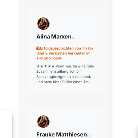
Einsatzzweck passt. Beratung ist
unser USP! W…
Alina Marxen
zu
🛍️Erfolgsgeschichten von TikTok
Usern, die besten Verkäufer im
TikTok Shop📲
★★★★★ Wow, was für eine tolle
Zusammenstellung! Ich bin
Spielzeugdesignerin aus Lübeck
und habe über TikTok einen Traum
verwirklicht: Meine
handgefertigten Holzspielzeuge
werden jetzt deutschlandweit
verkauft. Die Produktionsvideos, in
denen ich aus…
Frauke Matthiesen
zu