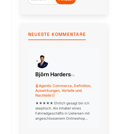
Cronjob
antwortet
um
3
NEUESTE KOMMENTARE
Uhr.
Björn Harders
zu
🤖Agentic Commerce, Definition,
Auswirkungen, Vorteile und
Nachteile🛒
★★★★★ Ehrlich gesagt bin ich
skeptisch. Als Inhaber eines
Fahrradgeschäfts in Uetersen mit
angeschlossenem Onlineshop
frage ich mich, wie ein KI-Agent
den Kunden dabei beraten soll,
welches Rad zu welchem