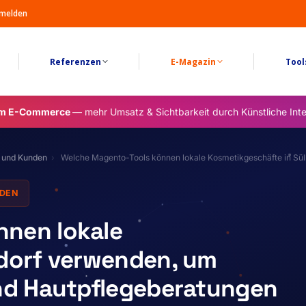
melden
Referenzen
E-Magazin
Tool
im E-Commerce
— mehr Umsatz & Sichtbarkeit durch Künstliche Inte
r und Kunden
Welche Magento-Tools können lokale Kosmetikgeschäfte in Sü
NDEN
nnen lokale
ldorf verwenden, um
und Hautpflegeberatungen