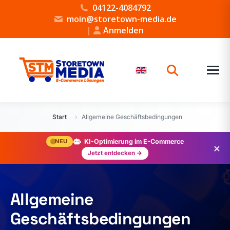
04122-4084792
moin@storetown-media.de
|
Anmelden
Start
›
Allgemeine Geschäftsbedingungen
NEU
KI-Optimierung im E-Commerce
×
Jetzt entdecken →
Allgemeine
Geschäftsbedingungen