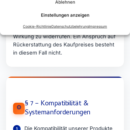
Ablehnen
Bei Verstoß gegen die
5
Einstellungen anzeigen
Lizenzbestimmungen sind wir berechtigt,
Cookie-Richtlinie
Datenschutzbelehrung
Impressum
das Nutzungsrecht mit sofortiger
Wirkung zu widerrufen. Ein Anspruch auf
Rückerstattung des Kaufpreises besteht
in diesem Fall nicht.
§ 7 – Kompatibilität &
⚙️
Systemanforderungen
Die Kompatibilität unserer Produkte
1