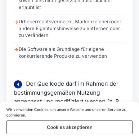
soweit dies nicht gesetzlich ausdrücklich
erlaubt ist
Urheberrechtsvermerke, Markenzeichen oder
→
andere Eigentumshinweise zu entfernen oder
zu verändern
Die Software als Grundlage für eigene
→
konkurrierende Produkte zu verwenden
Der Quellcode darf im Rahmen der
4
bestimmungsgemäßen Nutzung
angepasst und modifiziert werden (z. B.
zur Integration in den eigenen Shop),
Wir verwenden Cookies, um unsere Website und unseren Service zu
optimieren.
sofern die Modifikation ausschließlich für
den eigenen Gebrauch erfolgt.
Cookies akzeptieren